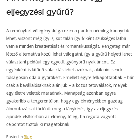
eljegyzési gyűrű?
A reménybeli vőlegény dolga ezen a ponton némileg könnyebb
lehet, viszont még így is, sőt talán így főként szükséges latba
vetnie minden kreativitását és romantikusságát. Rengeteg már
létező alternatíva közül lehet válogatni, így a gyűrű helyett lehet
választani például egy egyedi, gyönyörű nyakláncot. Ez
egyébként is kitűnő választás lehet azoknak, akik nincsenek
túlságosan oda a gyűrűkért. Emellett egyre felkapottabbak – bár
csak a bevállalósaknak ajánljuk – a közös tetoválások, melyek
egy életre veletek maradnak. Manapság azonban egyre
gyakoribb a tengerentúlon, hogy egy élményekben gazdag
álomutazással történik meg a lánykérés, így az eljegyzési
ajándék elsősorban az élmény, főleg, ha régóta vágyott
célpontot tűztök ki magatoknak.
Posted in
Blog