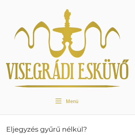
Skip
to
Home
content
Menu
Menü
Eljegyzés gyűrű nélkül?