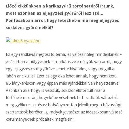
Előző cikkünkben a karikagyűrű történetéről írtunk,
most azonban az eljegyzési gyűrűről lesz szó…
Pontosabban arról, hogy létezhet-e ma még eljegyzés
sokköves gyűrű nélkül?
Ez egy rendkívül megosztó téma, és valószínűleg mindenkinek –
elsősorban a hölgyeknek – markáns véleményük van arról, hogy
egy eljegyzés csak gyűrűvel lehet-e hivatalos, vagy megáll a
lábán anélkül is? Ezer és egy oka lehet annak, hogy nem kerül
elő lánykéréskor, vagy éppen más ajándékkal van helyettesítve.
Azonban akárhogy is vesszük, sokszor előfordult már a
történelem során, hogy kőbe vésettnek hitt tradíciók változtak
meg gyökeresen, és ez hatványozottan jelenik meg a házassági
szertartások körében is, melyek javarészt az időszakosan változó
körülményeknek próbáltak megfelelni.