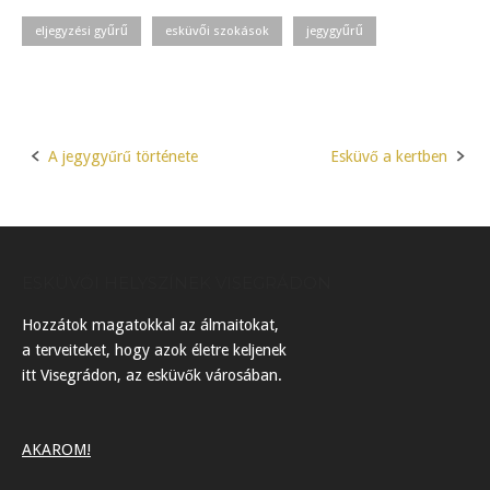
eljegyzési gyűrű
esküvői szokások
jegygyűrű
A jegygyűrű története
Esküvő a kertben
Post
navigation
ESKÜVŐI HELYSZÍNEK VISEGRÁDON
Hozzátok magatokkal az álmaitokat,
a terveiteket, hogy azok életre keljenek
itt Visegrádon, az esküvők városában.
AKAROM!