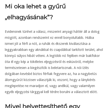
Mi oka lehet a gyűrű
„elhagyásának”?
Evidensnek tűnhet a válasz, miszerint anyagi háttér áll a dolog
mögött, azonban rendszerint ez ennél bonyolultabb. Hiába
ismeri jól a férfi a nőt, a ruhák és ékszerek kiválasztása a
leggyakrabban egy aknákkal és csapdákkal tarkított terület, ahol
könnyű súlyos hibát véteni. A legtöbb nő fejében már bakfiskor
óta él egy kép a tökéletes eljegyzésről és esküvőről, melybe
természetesen a kiegészítők is beletartoznak. A női ízlés
dolgában kevésbé biztos férfiak fegyvere az, ha a nagybetűs
álomgyűrűt közösen választják ki, viszont, hogy a lánykérés
meglepetése ne maradjon el, vagy anélkül, vagy valamilyen
egyéb eljegyzési tárggyal kell térdre borulni a választott előtt.
Mivel helyettesíthető egy