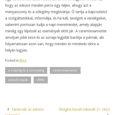
hogy az esküvő minden perce úgy teljen, ahogy azt a
menyasszony és a vőlegény megkívánja. Ő tartja a kapcsolatot
a szolgáltatókkal, informálja, és ha kell, terelgeti a vendégeket,
valamint pontosan tudja a napi menetrendet, amely alapján
mindig egy lépéssel az események előtt jár. A ceremóniamester
amolyan jobb keze és az aznapi legjobb barátja a párnak, aki
folyamatosan azon van, hogy minden és mindenki időre a
helyén legyen.
Posted in
Blog
a szépség és a szörnyeteg
ceremóniamester
esküvői tippek
vőfély
Tanácsok az esküvő
Virágba borult esküvők (1. rész)
Post