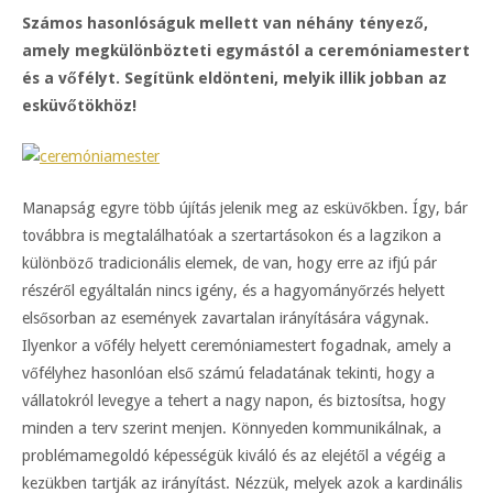
Számos hasonlóságuk mellett van néhány tényező,
amely megkülönbözteti egymástól a ceremóniamestert
és a vőfélyt. Segítünk eldönteni, melyik illik jobban az
esküvőtökhöz!
Manapság egyre több újítás jelenik meg az esküvőkben. Így, bár
továbbra is megtalálhatóak a szertartásokon és a lagzikon a
különböző tradicionális elemek, de van, hogy erre az ifjú pár
részéről egyáltalán nincs igény, és a hagyományőrzés helyett
elsősorban az események zavartalan irányítására vágynak.
Ilyenkor a vőfély helyett ceremóniamestert fogadnak, amely a
vőfélyhez hasonlóan első számú feladatának tekinti, hogy a
vállatokról levegye a tehert a nagy napon, és biztosítsa, hogy
minden a terv szerint menjen. Könnyeden kommunikálnak, a
problémamegoldó képességük kiváló és az elejétől a végéig a
kezükben tartják az irányítást. Nézzük, melyek azok a kardinális