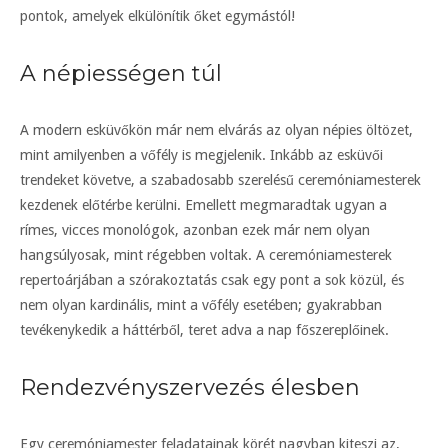
pontok, amelyek elkülönítik őket egymástól!
A népiességen túl
A modern esküvőkön már nem elvárás az olyan népies öltözet,
mint amilyenben a vőfély is megjelenik. Inkább az esküvői
trendeket követve, a szabadosabb szerelésű ceremóniamesterek
kezdenek előtérbe kerülni. Emellett megmaradtak ugyan a
rímes, vicces monológok, azonban ezek már nem olyan
hangsúlyosak, mint régebben voltak. A ceremóniamesterek
repertoárjában a szórakoztatás csak egy pont a sok közül, és
nem olyan kardinális, mint a vőfély esetében; gyakrabban
tevékenykedik a háttérből, teret adva a nap főszereplőinek.
Rendezvényszervezés élesben
Egy ceremóniamester feladatainak körét nagyban kiteszi az,