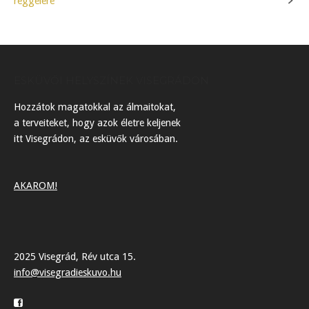
reggelére
navigation
ESKÜVŐI HELYSZÍNEK VISEGRÁDON
Hozzátok magatokkal az álmaitokat,
a terveiteket, hogy azok életre keljenek
itt Visegrádon, az esküvők városában.
AKAROM!
2025 Visegrád, Rév utca 15.
info@visegradieskuvo.hu