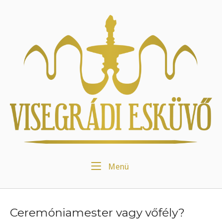
Skip
to
Home
content
Menu
Menü
Ceremóniamester vagy vőfély?