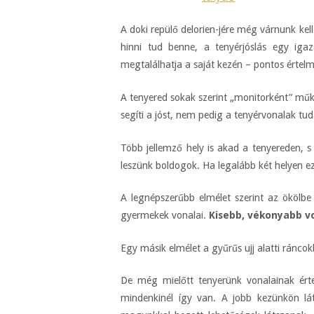
A doki repülő delorien-jére még várnunk kell
hinni tud benne, a tenyérjóslás egy igaz
megtalálhatja a saját kezén – pontos értel
A tenyered sokak szerint „monitorként” műk
segíti a jóst, nem pedig a tenyérvonalak tud
Több jellemző hely is akad a tenyereden, 
leszünk boldogok. Ha legalább két helyen eze
A legnépszerűbb elmélet szerint az ökölbe 
gyermekek vonalai.
Kisebb, vékonyabb v
Egy másik elmélet a gyűrűs ujj alatti ráncok
De még mielőtt tenyerünk vonalainak érte
mindenkinél így van. A jobb kezünkön lá