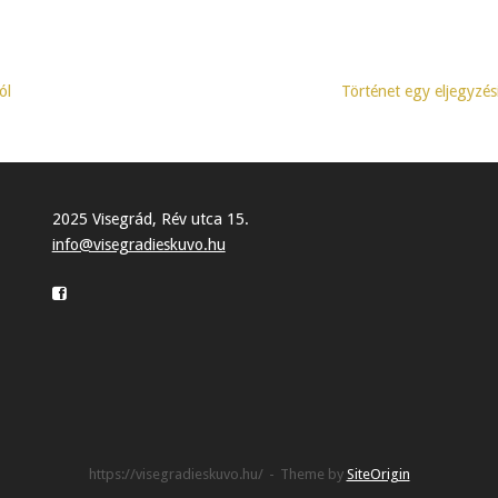
ól
Történet egy eljegyzé
2025 Visegrád, Rév utca 15.
info@visegradieskuvo.hu
https://visegradieskuvo.hu/
Theme by
SiteOrigin