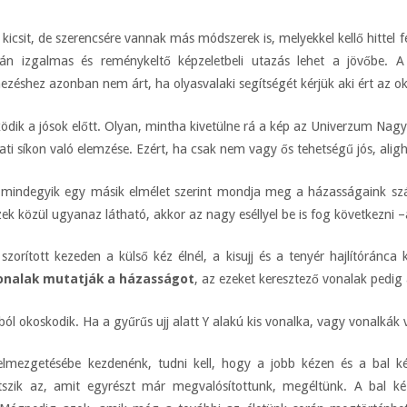
 kicsit, de szerencsére vannak más módszerek is, melyekkel kellő hittel f
án izgalmas és reménykeltő képzeletbeli utazás lehet a jövőbe. A 
mezéshez azonban nem árt, ha olyasvalaki segítségét kérjük aki ért az 
ödik a jósok előtt. Olyan, mintha kivetülne rá a kép az Univerzum Nagy
ati síkon való elemzése. Ezért, ha csak nem vagy ős tehetségű jós, aligh
s mindegyik egy másik elmélet szerint mondja meg a házasságaink sz
k közül ugyanaz látható, akkor az nagy eséllyel be is fog következni –á
szorított kezeden a külső kéz élnél, a kisujj és a tenyér hajlítóránca
onalak mutatják a házasságot
, az ezeket keresztező vonalak pedig 
ból okoskodik. Ha a gyűrűs ujj alatt Y alakú kis vonalka, vagy vonalkák 
lmezgetésébe kezdenénk, tudni kell, hogy a jobb kézen és a bal ké
tszik az, amit egyrészt már megvalósítottunk, megéltünk. A bal ké