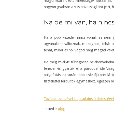
magunkkal hozott lehetőségek látszanak.
nagyon gyakran azt is házasságkánt jelzi, ha
Na de mi van, ha ninc
Ha a jobb kezeden nincs vonal, az nem je
ugyanakkor változnak, mozognak, tehát az 
tehát, mikor és hol vágod meg magad véletl
De még mielőtt túlságosan belebonyolódná
fenébe, és gyertek el a pároddal ide Vis
pályafutásunk során több száz ifjú párt lát
tisztelettel fordultok egymáshoz, egészen b
További esküvővel kapcsolatos érdekessége
Posted in
Blog