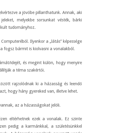
elvértezve a jövőbe pillanthatunk. Annak, aki
jeleket, melyekbe sorsunkat vésték, bárki
okkult tudományhoz.
 Computeréből. Ilyenkor a „látás” képessége
a fogsz bármit is kiolvasni a vonalakból.
ámát/idejét, és megint külön, hogy menyire
llítják a téma szakértői.
 között rajzolódnak ki a házasság és leendő
azt, hogy hány gyereked van, illetve lehet.
vannak, az a házasságokat jelöli.
zen eltérhetnek ezek a vonalak. Ez szinte
zen pedig a karmánkkal, a születésünkkel