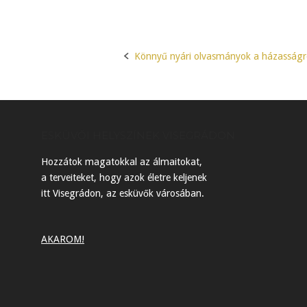
Könnyű nyári olvasmányok a házasságr
Post
navigation
ESKÜVŐI HELYSZÍNEK VISEGRÁDON
Hozzátok magatokkal az álmaitokat,
a terveiteket, hogy azok életre keljenek
itt Visegrádon, az esküvők városában.
AKAROM!