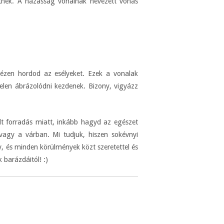
tnek. A házasság vonalnak nevezett vonás
kézen hordod az esélyeket. Ezek a vonalak
elen ábrázolódni kezdenek. Bizony, vigyázz
t forradás miatt, inkább hagyd az egészet
vagy a várban. Mi tudjuk, hiszen sokévnyi
y, és minden körülmények közt szeretettel és
 barázdáitól! :)