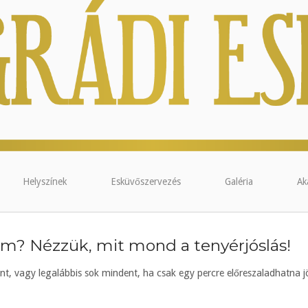
Helyszínek
Esküvőszervezés
Galéria
Ak
om? Nézzük, mit mond a tenyérjóslás!
t, vagy legalábbis sok mindent, ha csak egy percre előreszaladhatna jö