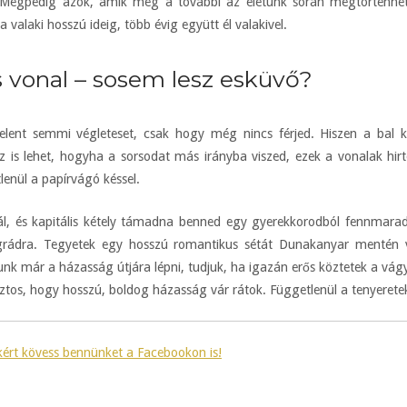
 Mégpedig azok, amik még a további az életünk során megtörténhe
 valaki hosszú ideig, több évig együtt él valakivel.
s vonal – sosem lesz esküvő?
lent semmi végleteset, csak hogy még nincs férjed. Hiszen a bal 
is lehet, hogyha a sorsodat más irányba viszed, ezek a vonalak hirt
enül a papírvágó késsel.
l, és kapitális kétely támadna benned egy gyerekkorodból fennmarad
egrádra. Tegyetek egy hosszú romantikus sétát Dunakanyar mentén 
tunk már a házasság útjára lépni, tudjuk, ha igazán erős köztetek a vág
iztos, hogy hosszú, boldog házasság vár rátok. Függetlenül a tenyeretek
kért kövess bennünket a Facebookon is!