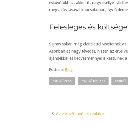
esküvőtökhöz, akkor itt nagy eséllyel rálelte
megvalósításával kapcsolatban, így érdeme
Felesleges és költsége
Sajnos sokan még előítélettel viseltetnek az
Azonban ez nagy tévedés, hiszen az erős ve
ajándékkal és kedvezménnyel is készülnek 
Posted in
Blog
esküvő expo
esküvő kiállítás
esküvői 
Az esküvő tanú szerepköre
Post
navigation