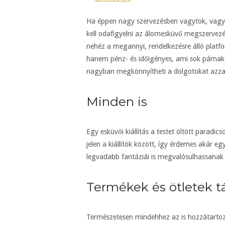
Ha éppen nagy szervezésben vagytok, vagy
kell odafigyelni az álomesküvő megszervezé
nehéz a megannyi, rendelkezésre álló platf
hanem pénz- és időigényes, ami sok párnak 
nagyban megkönnyítheti a dolgotokat azzal,
Minden is
Egy esküvői kiállítás a testet öltött parad
jelen a kiállítók között, így érdemes akár e
legvadabb fantáziái is megvalósulhassanak
Termékek és ötletek t
Természetesen mindehhez az is hozzátartozi