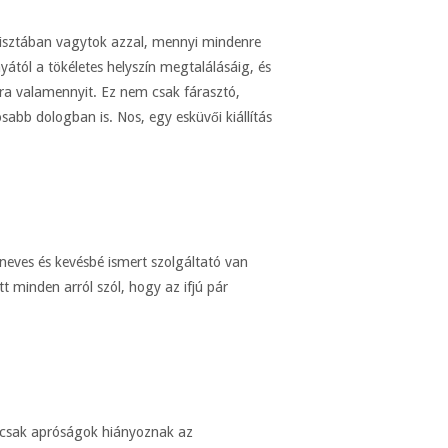
isztában vagytok azzal, mennyi mindenre
tól a tökéletes helyszín megtalálásáig, és
rra valamennyit. Ez nem csak fárasztó,
bb dologban is. Nos, egy esküvői kiállítás
 neves és kevésbé ismert szolgáltató van
tt minden arról szól, hogy az ifjú pár
a csak apróságok hiányoznak az