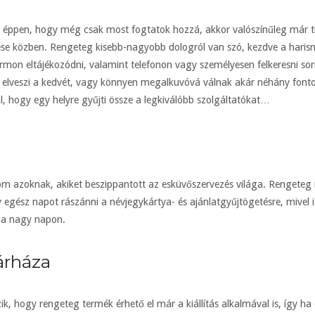
 éppen, hogy még csak most fogtatok hozzá, akkor valószínűleg már t
se közben. Rengeteg kisebb-nagyobb dologról van szó, kezdve a harisnyá
ormon eltájékozódni, valamint telefonon vagy személyesen felkeresni so
elveszi a kedvét, vagy könnyen megalkuvóvá válnak akár néhány fontosa
 hogy egy helyre gyűjti össze a legkiválóbb szolgáltatókat…
icsom azoknak, akiket beszippantott az esküvőszervezés világa. Rengeteg
gy egész napot rászánni a névjegykártya- és ajánlatgyűjtögetésre, mivel i
 a nagy napon.
árháza
k, hogy rengeteg termék érhető el már a kiállítás alkalmával is, így h