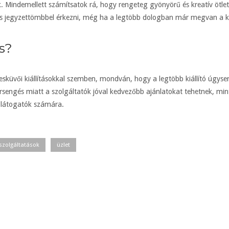
k. Mindemellett számítsatok rá, hogy rengeteg gyönyörű és kreatív ötlette
s jegyzettömbbel érkezni, még ha a legtöbb dologban már megvan a ko
s?
 esküvői kiállításokkal szemben, mondván, hogy a legtöbb kiállító úgyse
rsengés miatt a szolgáltatók jóval kedvezőbb ajánlatokat tehetnek, min
a látogatók számára.
szolgáltatások
üzlet