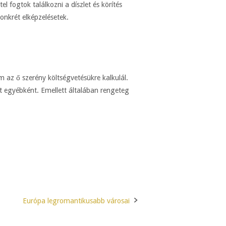
l fogtok találkozni a díszlet és körítés
nkrét elképzelésetek.
m az ő szerény költségvetésükre kalkulál.
t egyébként. Emellett általában rengeteg
Európa legromantikusabb városai