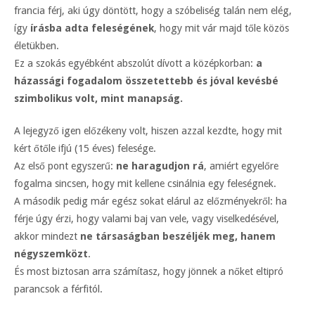
francia férj, aki úgy döntött, hogy a szóbeliség talán nem elég,
így
írásba adta feleségének
, hogy mit vár majd tőle közös
életükben.
Ez a szokás egyébként abszolút dívott a középkorban:
a
házassági fogadalom összetettebb és jóval kevésbé
szimbolikus volt, mint manapság.
A lejegyző igen előzékeny volt, hiszen azzal kezdte, hogy mit
kért őtőle ifjú (15 éves) felesége.
Az első pont egyszerű:
ne haragudjon rá
, amiért egyelőre
fogalma sincsen, hogy mit kellene csinálnia egy feleségnek.
A második pedig már egész sokat elárul az előzményekről: ha
férje úgy érzi, hogy valami baj van vele, vagy viselkedésével,
akkor mindezt
ne társaságban beszéljék meg, hanem
négyszemközt
.
És most biztosan arra számítasz, hogy jönnek a nőket eltipró
parancsok a férfitól.