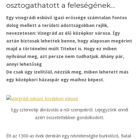
osztogathatott a feleségének…
Egy visegrádi esküvő igazi erőssége számtalan fontos
dolog mellett a területi adottságokban rejlik,
nevezetesen: Visegrád az élő középkor városa. Így
aztán biztosak lehettek benne, hogy alaposan megérint
majd a történelmi múlt Titeket is. Hogy ez miben
nyilvánul meg, azt persze nem tudhatjuk. Ahány pár,
annyi lehetőség
De csak úgy ízelítőül, nézzük meg, miben lehetett más
egy középkori házaspár egy maihoz képest.
Egy sztereotip ábrázolás a női szerepekről. Lejegyzőnk ennél
azért összetettebben gondolkodott.
Élt az 1300-as évek derekán egy névtelenségbe burkolózó, fiatal