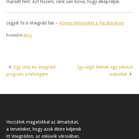
maradt fent. Azt hiszem, ránk van bízva, hogy elképzeljük.
Legyél Te is Visegrád fan –
Kövess bennünket a Facebookon!
Posted in
Blog
Egy ütős kis visegrádi
Így segít Nektek egy esküvői
Post
program a hétvégére
weboldal
navigation
ESKÜVŐI HELYSZÍNEK VISEGRÁDON
Hozzátok magatokkal az álmaitokat,
a terveiteket, hogy azok életre keljenek
itt Visegrádon, az esküvők városában.