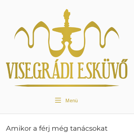
Skip
to
Home
content
Menu
Menü
Amikor a férj még tanácsokat