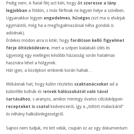
Pedig nem. A fiatal férj azt kéri, hogy
őt szeresse a lány
legjobban
a földön, s más férfinak ne legyen helye a szívében.
Ugyanakkor legyen
engedelmes
,
hűséges
(ezt ma is elvárjuk
egymástól, még ha a megfogalmazással néha gondok is
adódnak).
Érdekes módon arra is kitér, hogy
fordítson kellő figyelmet
férje öltözködésére
, mert a szépen kialakuló ízlés és
ügyesség egy esetleges későbbi házasság során hatalmas
hasznára lehet a hölgynek.
Hát igen, a középkori emberek korán haltak…
Mókásnak hat, hogy külön részletes
szaktanácsokat
ad a
különféle bolhák és t
etvek hálószobától való távol
tartásához
, s aranyos, amikor mintegy óvatos célzásképpen
recepteket is csatol
kedvenceiről, így a „töltött malackáról”
és néhány halkülönlegességről.
Sajnos nem tudjuk, mi lett velük, csupán ez az egy dokumentum