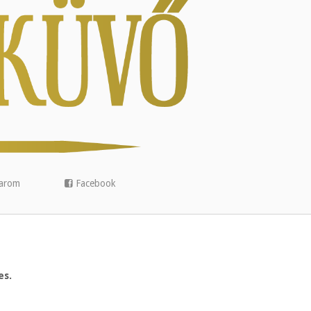
arom
Facebook
es.