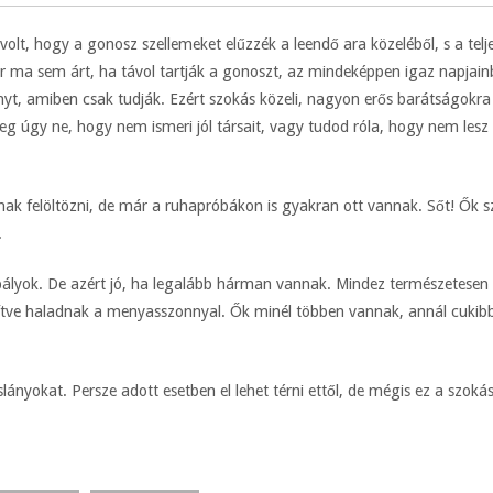
volt, hogy a gonosz szellemeket elűzzék a leendő ara közeléből, s a telj
 ma sem árt, ha távol tartják a gonoszt, az mindeképpen igaz napjainb
, amiben csak tudják. Ezért szokás közeli, nagyon erős barátságokra al
leg úgy ne, hogy nem ismeri jól társait, vagy tudod róla, hogy nem les
k felöltözni, de már a ruhapróbákon is gyakran ott vannak. Sőt! Ők sz
.
ályok. De azért jó, ha legalább hárman vannak. Mindez természetesen 
zítve haladnak a menyasszonnyal. Ők minél többen vannak, annál cukibb
lányokat. Persze adott esetben el lehet térni ettől, de mégis ez a sz