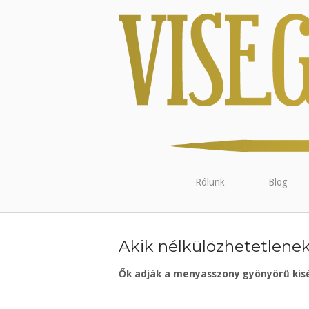
Rólunk
Blog
Akik nélkülözhetetlene
Ők adják a menyasszony gyönyörű kísé