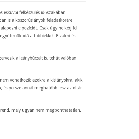
es esküvői felkészülés időszakában
an is a koszorúslányok feladatkörére
apozni e pozíciót. Csak úgy ne kérj fel
z együttműködő a többiekkel. Bizalmi és
ervezik a leánybúcsút is, tehát valóban
nem vonatkozik azokra a kislányokra, akik
, és persze annál meghatóbb lesz az oltár
okásrend, mely ugyan nem megbonthatatlan,