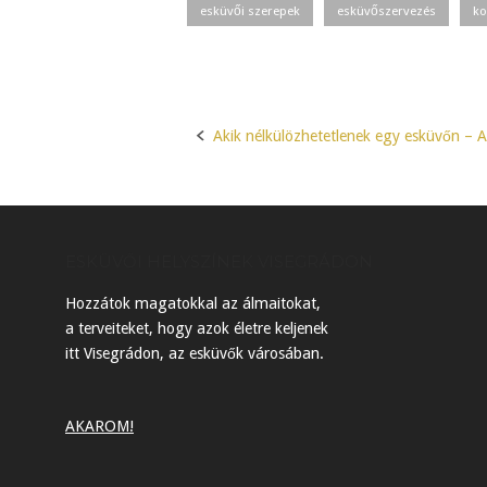
esküvői szerepek
esküvőszervezés
ko
Akik nélkülözhetetlenek egy esküvőn – 
Post
navigation
ESKÜVŐI HELYSZÍNEK VISEGRÁDON
Hozzátok magatokkal az álmaitokat,
a terveiteket, hogy azok életre keljenek
itt Visegrádon, az esküvők városában.
AKAROM!