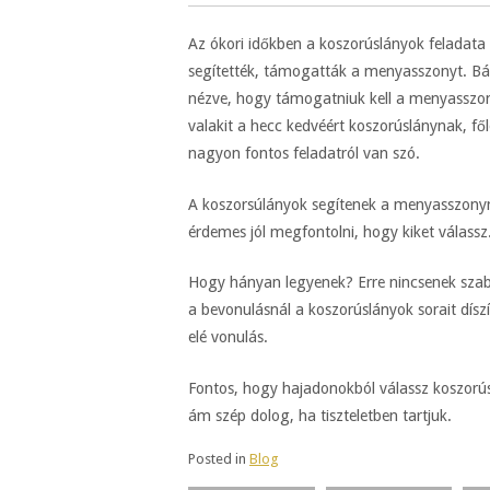
Az ókori időkben a koszorúslányok feladata 
segítették, támogatták a menyasszonyt. Bár
nézve, hogy támogatniuk kell a menyasszonyt
valakit a hecc kedvéért koszorúslánynak, fő
nagyon fontos feladatról van szó.
A koszorsúlányok segítenek a menyasszonyna
érdemes jól megfontolni, hogy kiket válassz
Hogy hányan legyenek? Erre nincsenek szab
a bevonulásnál a koszorúslányok sorait dís
elé vonulás.
Fontos, hogy hajadonokból válassz koszorús
ám szép dolog, ha tiszteletben tartjuk.
Posted in
Blog