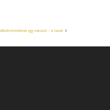
nélkülözhetetlenek egy esküvőn – A tanúk