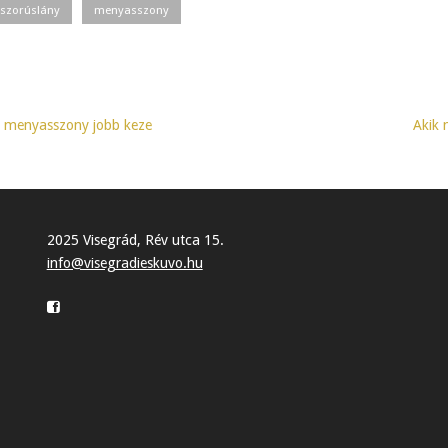
szorúslány
menyasszony
A menyasszony jobb keze
Akik 
2025 Visegrád, Rév utca 15.
info@visegradieskuvo.hu