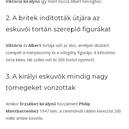
Viktória királynő
így ment hozzá Albert herceghez.
2. A britek indították útjára az
esküvői tortán szereplő figurákat
Viktória
és
Albert
tortája volt az első, amelyen díszként
szerepelt a menyasszony és a vőlegény figurája. A kétszintes
torta kilenc láb széles volt és 300 fontot nyomott.
3. A királyi esküvők mindig nagy
tömegeket vonzottak
Amikor
Erzsébet királynő
hozzáment
Philip
Montbattenhez
1947-ben, a ceremóniát rádión keresztül 200
millió ember követte.