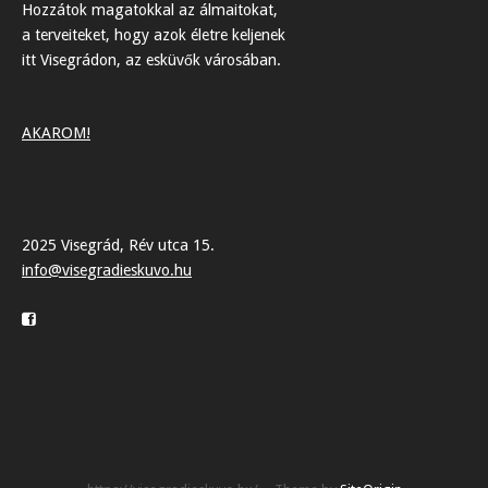
Hozzátok magatokkal az álmaitokat,
a terveiteket, hogy azok életre keljenek
itt Visegrádon, az esküvők városában.
AKAROM!
2025 Visegrád, Rév utca 15.
info@visegradieskuvo.hu