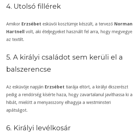
4. Utolsó fillérek
Amikor
Erzsébet
esküvői kosztümje készült, a tervező
Norman
Hartnell
volt, aki ételjegyeket használt fel arra, hogy megvegye
az textilt.
5. A királyi családot sem kerüli el a
balszerencse
Az esküvője napján
Erzsébet
tiarája eltört, a királyi ékszerészt
pedig a rendőrség kísérte haza, hogy zavartalanul javíthassa ki a
hibát, mielőtt a menyasszony elhagyja a westminsteri
apátságot.
6. Királyi levélkosár