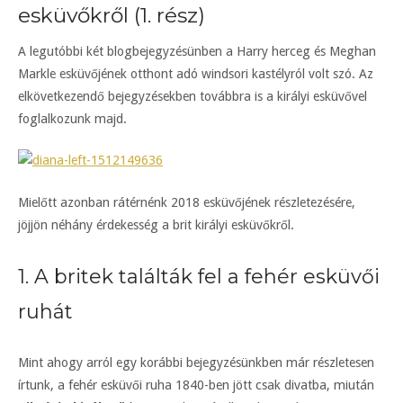
esküvőkről (1. rész)
A legutóbbi két blogbejegyzésünben a Harry herceg és Meghan
Markle esküvőjének otthont adó windsori kastélyról volt szó. Az
elkövetkezendő bejegyzésekben továbbra is a királyi esküvővel
foglalkozunk majd.
Mielőtt azonban rátérnénk 2018 esküvőjének részletezésére,
jöjjön néhány érdekesség a brit királyi esküvőkről.
1. A britek találták fel a fehér esküvői
ruhát
Mint ahogy arról egy korábbi bejegyzésünkben már részletesen
írtunk, a fehér esküvői ruha 1840-ben jött csak divatba, miután