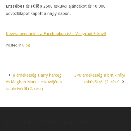
Erzsébet
és
Fülöp
2500 esküvői ajándékot és 10 000
üdvözlőlapot kapott a nagy napon.
Kövess bennünket a Facebookon is! – Visegrádi Esküvő
Posted in
Blog
8 érdekesség Harry herceg
3×6 érdekesség a brit királyi
Post
és Meghan Markle esküvőjének
esküvőkről (2. rész)
navigation
színhelyéről (2. rész)
ESKÜVŐI HELYSZÍNEK VISEGRÁDON