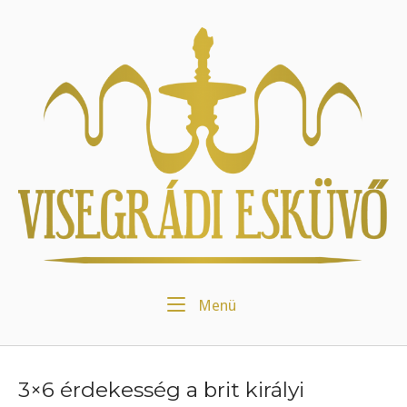
Skip
to
Home
content
Menu
Menü
3×6 érdekesség a brit királyi