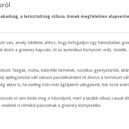
sról
abadság, a letisztultság stílusa. Ennek megfelelően alapvetőe
n van, amely tökéletes ahhoz, hogy befogadjon egy hamisítatlan green
el elsőre a greenery kapcsán, itt az autentikus környezet: erdő, tóvidék,
észet: faágak, moha, különféle termések, rusztikus gyertyatartók, akár
ly ajellegzetessé vált esküvői pasztellszíneket itt átveszi a természet
még akkor is, ha esetleg más-más égtájakról válogatunk, bár ezzel azért
code-ot sem kíván meg a násznéptől, mert a lazább stílusú casual öltö
viseletek is remekül passzolnak a greenery környezetbe.