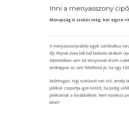
Inni a menyasszony cipő
Manapság is szokás még, bár egyre rit
A menyasszonyrablás egyik szimbolikus verz
ifjú férjnek innia kell kell kedvese elrabol
tekintetében sem túl előnyösnek érzett csele
amiképpen az sem feltétlenül jó, ha egy 10
Akárhogyis, régi szokásról van szó, amely l
játékok csoportja igen kötött, ha pedig vőfé
játékoknak a továbbélését. Nem kötelező per
lehet?