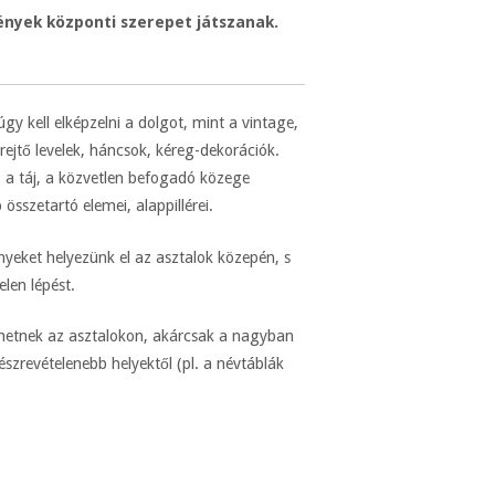
ények központi szerepet játszanak.
úgy kell elképzelni a dolgot, mint a vintage,
rejtő levelek, háncsok, kéreg-dekorációk.
 a táj, a közvetlen befogadó közege
összetartó elemei, alappillérei.
eket helyezünk el az asztalok közepén, s
len lépést.
nhetnek az asztalokon, akárcsak a nagyban
gészrevételenebb helyektől (pl. a névtáblák