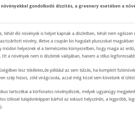
a növényekkel gondolkodó díszítés, a greenery esetében a nőv
res, tehát élő növények is helyet kapnak a díszletben, tehát nem egészen 
az/szárított növény, illetve a csupán kis hagulati plusszokat magukban 
ly módon helyeznek el a természetes környezetben, hogy maga az erdő,
 Itt a növények nem is díszletek valójában, hanem a stílus legfontosabb 
gében lesz tökéletes,de például az sem túlzás, ha komplett futónövény
lyen szép húsos, zöld virágcsoda, azzal még közel sem követünk el ízléste
atikus tartozékai a körfonatos növénydíszek, melyek ugyanúgy megjele
iztos ízléssel tulajdonképpen bárhol az esküvő helyszínén, a legpróbb, le
).