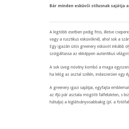
Bár minden esküvői stílusnak sajátja 
A legtöbb esetben pedig friss, illetve csepe
vagy a rusztikus esküvőknél, ahol sok a szár
Egy igazán ütős greenery esküvőt inkább o
szolgáltassa az ekképpen autentikus világot.
A sok üveg-növény kombó a maga egyszerűsé
ha lelóg az asztal szélén, indaszerűen egy i
A greenery igazi sajátjai, egyfajta emblem
az ifjú pár asztala mögötti falfelületen, s b
hátulja) a leglátványosabbakig (pl. a fotófal