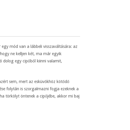
 egy mód van a lábbeli visszaváltására: az
, hogy ne kelljen két, ma már egyik
ó dolog egy cipőből kiinni valamit,
k azért sem, mert az esküvőkhöz kötődő
dése folytán is szorgalmazni fogja ezeknek a
a törkölyt öntenek a cipőjébe, akkor mi baj