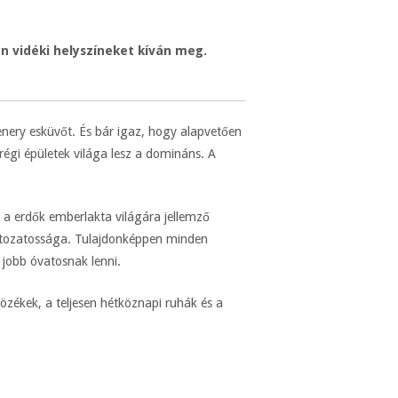
n vidéki helyszíneket kíván meg.
ery esküvőt. És bár igaz, hogy alapvetően
 régi épületek világa lesz a domináns. A
 a erdők emberlakta világára jellemző
 változatossága. Tulajdonképpen minden
 jobb óvatosnak lenni.
zékek, a teljesen hétköznapi ruhák és a