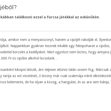
jéből?
kábban találkozni ezzel a furcsa játékkal az esküvőkön.
iója, amikor nem a menyasszonyt, hanem a cipőjét rabolják el. Ilyenkor
t cipőjéből. Napjainkban gyakran tesznek inkább egy felespoharat a cipőbe
kedettel borzolni a kedélyeket. Mert egyrészt nem biztos, hogy annyira j
0.000 Ft-os cipőbe alkohol locsolunk…
assanként kikopni látszik, ám teljesen eltűnni talán sosem fog. Márcsa
ly tartja az est vezetését, ő bizony már csak szakmája iránti elkötelező
sze belemenni, de ha olyan a közeg, a hangulat, és az ara sem bánja, h