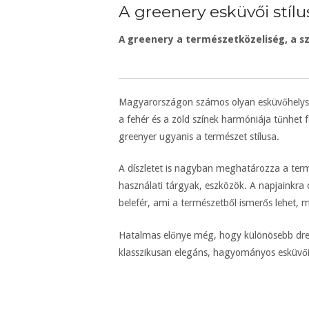
A greenery esküvői stílu
A greenery a természetközeliség, a sz
Magyarországon számos olyan esküvőhelyszí
a fehér és a zöld színek harmóniája tűnhet f
greenyer ugyanis a természet stílusa.
A díszletet is nagyban meghatározza a term
használati tárgyak, eszközök. A napjainkra o
belefér, ami a természetből ismerős lehet, 
Hatalmas előnye még, hogy különösebb dress
klasszikusan elegáns, hagyományos esküvői 