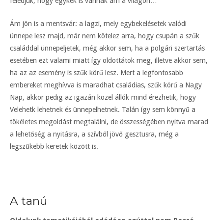
feledjük, hogy egykék is vannak ám a világon…
Ám jön is a mentsvár: a lagzi, mely egybekelésetek valódi
ünnepe lesz majd, már nem kötelez arra, hogy csupán a szűk
családdal ünnepeljetek, még akkor sem, ha a polgári szertartás
esetében ezt valami miatt így oldottátok meg, illetve akkor sem,
ha az az esemény is szűk körű lesz. Mert a legfontosabb
embereket meghívva is maradhat családias, szűk körű a Nagy
Nap, akkor pedig az igazán közel állók mind érezhetik, hogy
Velehetk lehetnek és ünnepelhetnek. Talán így sem könnyű a
tökéletes megoldást megtalálni, de összességében nyitva marad
a lehetőség a nyitásra, a szívből jövő gesztusra, még a
legszűkebb keretek között is.
A tanú