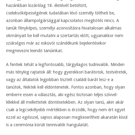
hazánkban kizárólag 18. életévét betöltött,
cselekvőképességének tudatában lévő személy töltheti be,
azonban állampolgársággal kapcsolatos megkötés nincs. A
tanúk fényképes, személyi azonosításra hivatalosan alkalmas
okmányait be kell mutatni a szertartás előtt, ugyanakkor nem
szükséges már az esküvői szándékunk bejelentésekor
megnevezni leendő tanúinkat.
A fentiek tehát a legfontosabb, tárgyilagos tudnivalók. Minden
más tényleg rajtatok áll: hogy gyerekkori barátotok, testvéretek,
vagy az általatok legjobban tisztelt családi barát lesz-e a
tanútok, Nektek kell eldöntenetek. Fontos azonban, hogy olyan
emberre essen a választás, aki egész biztosan teljes szívvel-
lélekkel áll mellettetek döntésetekben. Az olyan tanú, akin akár
csak a legcsekélyebb mértékben is érződik, hogy nem ért egyet
ezzel az egésszel, sajnos alaposan megkeserítheti akaratán kívül
is a ceremónia körüli tennivalók hangulatát.