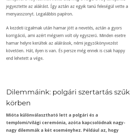
jegyeztette az aláírást. Így aztán az egyik tanú feleségül vette a
menyasszonyt. Legalábbis papíron.
A kezdeti izgalmak után hamar jött a nevetés, aztán a gyors
korrigáció, ami azért mégsem volt oly egyszerű. Minden esetre
hamar helyre kerültek az aláírások, némi jegyzőkönyvezést
követően. Hát, ilyen is van. És persze még ennek is csak happy
end lehetett a vége.
Dilemmáink: polgári szertartás szűk
körben
Mióta különválasztható lett a polgári és a
templomi/világi ceremónia, azóta kapcsolódnak nagy-
nagy dilemmák a két eseményhez. Például az, hogy