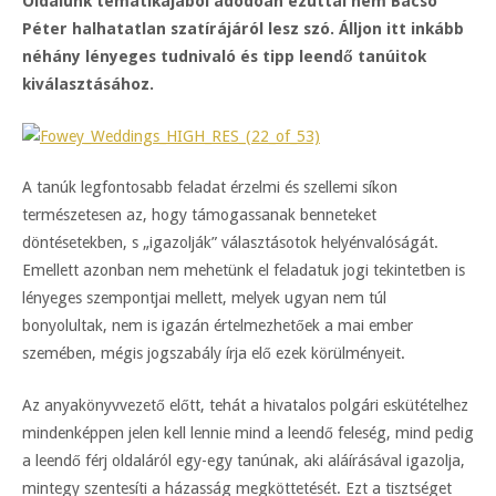
Oldalunk tematikájából adódóan ezúttal nem Bacsó
Péter halhatatlan szatírájáról lesz szó. Álljon itt inkább
néhány lényeges tudnivaló és tipp leendő tanúitok
kiválasztásához.
A tanúk legfontosabb feladat érzelmi és szellemi síkon
természetesen az, hogy támogassanak benneteket
döntésetekben, s „igazolják” választásotok helyénvalóságát.
Emellett azonban nem mehetünk el feladatuk jogi tekintetben is
lényeges szempontjai mellett, melyek ugyan nem túl
bonyolultak, nem is igazán értelmezhetőek a mai ember
szemében, mégis jogszabály írja elő ezek körülményeit.
Az anyakönyvvezető előtt, tehát a hivatalos polgári eskütételhez
mindenképpen jelen kell lennie mind a leendő feleség, mind pedig
a leendő férj oldaláról egy-egy tanúnak, aki aláírásával igazolja,
mintegy szentesíti a házasság megköttetését. Ezt a tisztséget