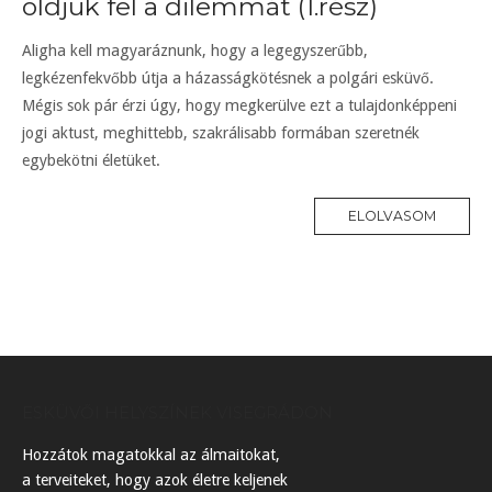
oldjuk fel a dilemmát (1.rész)
Aligha kell magyaráznunk, hogy a legegyszerűbb,
legkézenfekvőbb útja a házasságkötésnek a polgári esküvő.
Mégis sok pár érzi úgy, hogy megkerülve ezt a tulajdonképpeni
jogi aktust, meghittebb, szakrálisabb formában szeretnék
egybekötni életüket.
ELOLVASOM
ESKÜVŐI HELYSZÍNEK VISEGRÁDON
Hozzátok magatokkal az álmaitokat,
a terveiteket, hogy azok életre keljenek