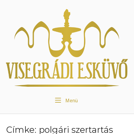
Skip
to
Home
content
Menu
Menü
Címke:
polgári szertartás