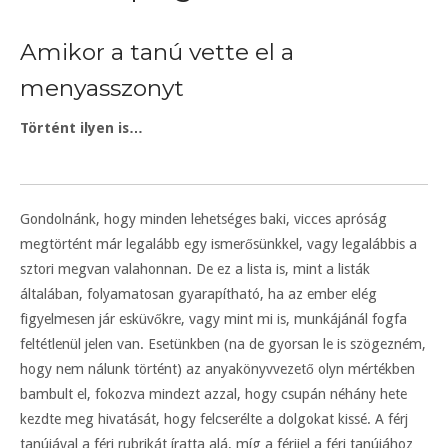
Amikor a tanú vette el a
menyasszonyt
Történt ilyen is…
Gondolnánk, hogy minden lehetséges baki, vicces apróság
megtörtént már legalább egy ismerősünkkel, vagy legalábbis a
sztori megvan valahonnan. De ez a lista is, mint a listák
általában, folyamatosan gyarapítható, ha az ember elég
figyelmesen jár esküvőkre, vagy mint mi is, munkájánál fogfa
feltétlenül jelen van. Esetünkben (na de gyorsan le is szögezném,
hogy nem nálunk történt) az anyakönyvvezető olyn mértékben
bambult el, fokozva mindezt azzal, hogy csupán néhány hete
kezdte meg hivatását, hogy felcserélte a dolgokat kissé. A férj
tanújával a férj rubrikát íratta alá, míg a férjjel a férj tanújához