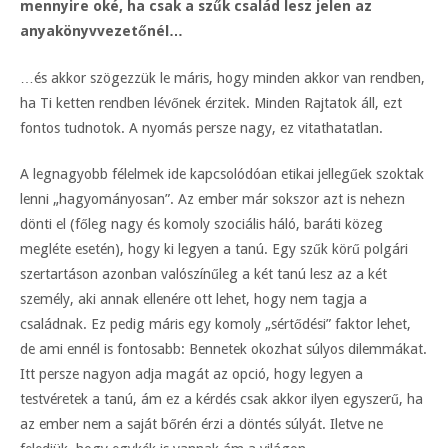
mennyire oké, ha csak a szűk család lesz jelen az
anyakönyvvezetőnél…
…és akkor szögezzük le máris, hogy minden akkor van rendben,
ha Ti ketten rendben lévőnek érzitek. Minden Rajtatok áll, ezt
fontos tudnotok. A nyomás persze nagy, ez vitathatatlan.
A legnagyobb félelmek ide kapcsolódóan etikai jellegűek szoktak
lenni „hagyományosan”. Az ember már sokszor azt is nehezn
dönti el (főleg nagy és komoly szociális háló, baráti közeg
megléte esetén), hogy ki legyen a tanú. Egy szűk körű polgári
szertartáson azonban valószínűleg a két tanú lesz az a két
személy, aki annak ellenére ott lehet, hogy nem tagja a
családnak. Ez pedig máris egy komoly „sértődési” faktor lehet,
de ami ennél is fontosabb: Bennetek okozhat súlyos dilemmákat.
Itt persze nagyon adja magát az opció, hogy legyen a
testvéretek a tanú, ám ez a kérdés csak akkor ilyen egyszerű, ha
az ember nem a saját bőrén érzi a döntés súlyát. Iletve ne