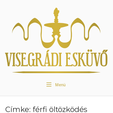
Skip
to
Home
content
Menu
Menü
Címke:
férfi öltözködés