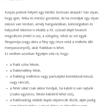
Kutyás poénok helyett egy kérdés: biztosan akarjuk? Van olyan,
hogy igen. Ritka és merész gondolat, de ha mondjuk egy olyan
esküvő van tervben, amely hangulatában, külsőségeiben és
helyszínét tekintve is inkább a XX. század elejét hivatott
megcélozni (miért is ne), a vőlegény, tehát az est egyik
fénypontja (vagy akire a fény egy része vetül a mellette álló
menyasszonyról), akár frakkban is lehet.
Ez esetben azonban figyeljen oda rá, hogy:
a frakk színe fekete,
a frakkmellény fehér,
a frakking mellrésze vagy pamutpiké-betoldással készül,
vagy ráncolt,
a fehér sálat csak akkor hordjuk, ha kabát is van rajtunk
(csakis egysoros, fekete kabátról lehet szó),
a frakknadrág oldalát dupla selyemcsík díszíti, alján pedig