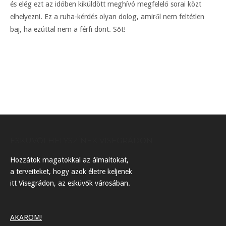
és elég ezt az időben kiküldött meghívó megfelelő sorai közt
elhelyezni. Ez a ruha-kérdés olyan dolog, amiről nem feltétlen
baj, ha ezúttal nem a férfi dönt. Sőt!
ESKÜVŐI HELYSZÍNEK VISEGRÁDON
Hozzátok magatokkal az álmaitokat,
a terveiteket, hogy azok életre keljenek
itt Visegrádon, az esküvők városában.
AKAROM!