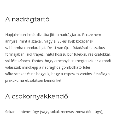
A nadrágtartó
Napjainkban ismét divatba jött a nadrágtartó. Persze nem
annyira, mint a szakáll, vagy a ’80-as évek közepének
színbomba ruhadarabjai. De itt van újra. Ráadásul klasszikus
formájában, elöl trapéz, hátul hosszú bőr fülekkel, réz csatokkal,
sokféle színben. Fontos, hogy amennyiben megtetszik ez a módi,
válasszuk mindképp a nadrághoz gombolható füles
változatokat és ne hagyjuk, hogy a csipeszes variáns látszólago
praktikuma elcsábítson bennünket.
A csokornyakkendő
Sokan döntenek úgy (vagy sokak menyasszonya dönt úgy),