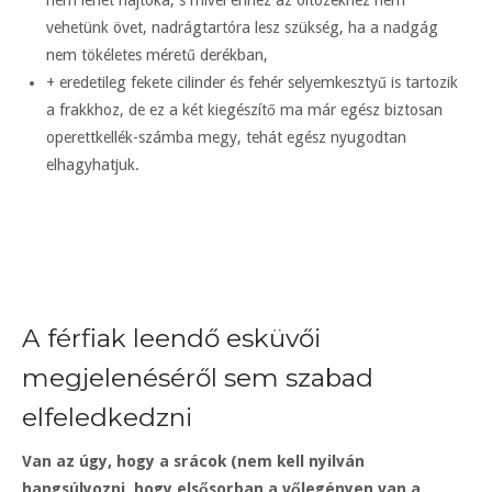
nem lehet hajtóka, s mivel ehhez az öltözékhez nem
vehetünk övet, nadrágtartóra lesz szükség, ha a nadgág
nem tökéletes méretű derékban,
+ eredetileg fekete cilinder és fehér selyemkesztyű is tartozik
a frakkhoz, de ez a két kiegészítő ma már egész biztosan
operettkellék-számba megy, tehát egész nyugodtan
elhagyhatjuk.
A férfiak leendő esküvői
megjelenéséről sem szabad
elfeledkedzni
Van az úgy, hogy a srácok (nem kell nyilván
hangsúlyozni, hogy elsősorban a vőlegényen van a