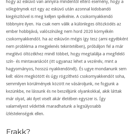
hogy az esküvő van annyira mindentől eltérő esemény, hogy a
vőlegénynek ezt egy az esküvő után azonnal kidobandó
kiegészítővel is meg kelljen spékelnie. A csokornyakkendő
többnyire ilyen. Ha csak nem válik a különleges öltözködés az
ember hobbijává, valószínűleg nem hord 2020 környékén
csokornyakkendőt. ha az esküvőn mégis így tesz (ami egyébként
nem probléma a megjelenés tekintetében), próbáljon fel a már
meglévő öltözékhez minél többet, hogy megtalálja a megfelelő
szín- és mintavariációt (itt ugyanaz lehet a vezérelv, mint a
hagyományos, hosszú nyakkendőnél). És ugye mondanunk sem
kell: előre megkötött és úgy rögzíthető csokornyakkendőt soha,
semmilyen körülmények között ne vásároljunk, ne fogjunk a
kezünkbe, ne lássunk és ne beszéljünk olyankokkal, akik láttak
már olyat, aki ilyet viselt akár életében egyszer is. Így
valamelyest védettek maradhatunk a legsúlyosabb
ízléstelenségek ellen.
Frakk?