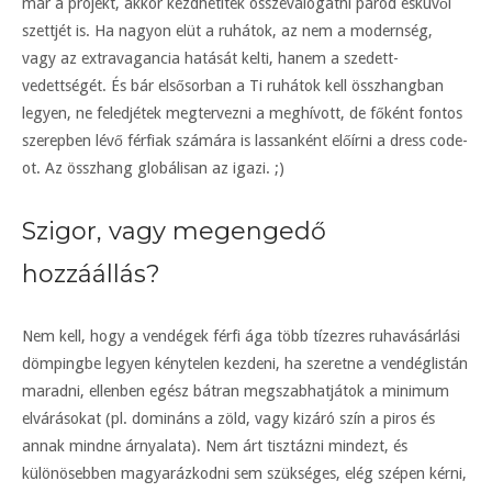
már a projekt, akkor kezdhetitek összeválogatni párod esküvői
szettjét is. Ha nagyon elüt a ruhátok, az nem a modernség,
vagy az extravagancia hatását kelti, hanem a szedett-
vedettségét. És bár elsősorban a Ti ruhátok kell összhangban
legyen, ne feledjétek megtervezni a meghívott, de főként fontos
szerepben lévő férfiak számára is lassanként előírni a dress code-
ot. Az összhang globálisan az igazi. ;)
Szigor, vagy megengedő
hozzáállás?
Nem kell, hogy a vendégek férfi ága több tízezres ruhavásárlási
dömpingbe legyen kénytelen kezdeni, ha szeretne a vendéglistán
maradni, ellenben egész bátran megszabhatjátok a minimum
elvárásokat (pl. domináns a zöld, vagy kizáró szín a piros és
annak mindne árnyalata). Nem árt tisztázni mindezt, és
különösebben magyarázkodni sem szükséges, elég szépen kérni,