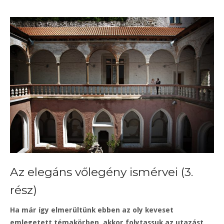
Az elegáns vőlegény ismérvei (3.
rész)
Ha már így elmerültünk ebben az oly keveset
emlegetett témakörben, akkor folytassuk az utazást