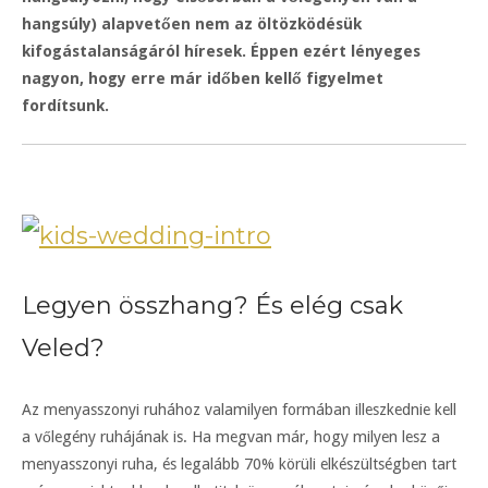
hangsúly) alapvetően nem az öltözködésük
kifogástalanságáról híresek. Éppen ezért lényeges
nagyon, hogy erre már időben kellő figyelmet
fordítsunk.
Legyen összhang? És elég csak
Veled?
Az menyasszonyi ruhához valamilyen formában illeszkednie kell
a vőlegény ruhájának is. Ha megvan már, hogy milyen lesz a
menyasszonyi ruha, és legalább 70% körüli elkészültségben tart