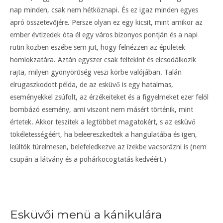
nap minden, csak nem hétköznapi. És ez igaz minden egyes
apró összetevőjére. Persze olyan ez egy kicsit, mint amikor az
ember évtizedek óta él egy város bizonyos pontján és a napi
rutin közben eszébe sem jut, hogy felnézzen az épületek
homlokzatára. Aztán egyszer csak feltekint és elcsodálkozik
rajta, milyen gyönyörűség veszi körbe valójában. Talán
elrugaszkodott példa, de az esküvő is egy hatalmas,
eseményekkel zsúfolt, az érzékeiteket és a figyelmeket ezer felől
bombázó esemény, ami viszont nem másért történik, mint
értetek. Akkor teszitek a legtöbbet magatokért, s az esküvő
tökéletességéért, ha beleereszkedtek a hangulatába és igen,
leültök türelmesen, belefeledkezve az ízekbe vacsorázni is (nem
csupán a látvány és a pohárkocogtatás kedvéért.)
Esküvői menü a kánikulára