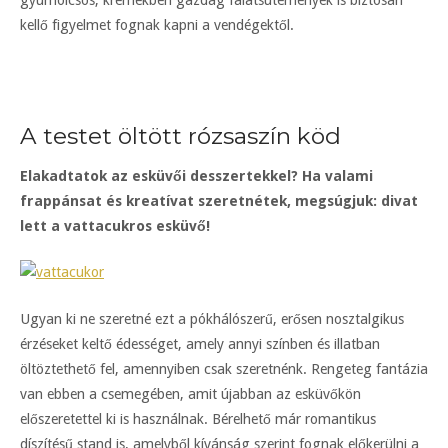
kellő figyelmet fognak kapni a vendégektől.
A testet öltött rózsaszín köd
Elakadtatok az esküvői desszertekkel? Ha valami
frappánsat és kreatívat szeretnétek, megsúgjuk: divat
lett a vattacukros esküvő!
Ugyan ki ne szeretné ezt a pókhálószerű, erősen nosztalgikus
érzéseket keltő édességet, amely annyi színben és illatban
öltöztethető fel, amennyiben csak szeretnénk. Rengeteg fantázia
van ebben a csemegében, amit újabban az esküvőkön
előszeretettel ki is használnak. Bérelhető már romantikus
díszítésű stand is, amelyből kívánság szerint fognak előkerülni a