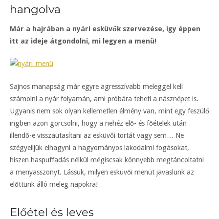
hangolva
Már a hajrában a nyári esküvők szervezése, így éppen
itt az ideje átgondolni, mi legyen a menü!
Sajnos manapság már egyre agresszívabb meleggel kell
számolni a nyár folyamán, ami próbára teheti a násznépet is.
Ugyanis nem sok olyan kellemetlen élmény van, mint egy feszülő
ingben azon görcsölni, hogy a nehéz elő- és főételek után
illendő-e visszautasítani az esküvői tortát vagy sem… Ne
szégyelljük elhagyni a hagyományos lakodalmi fogásokat,
hiszen haspuffadás nélkül mégiscsak könnyebb megtáncoltatni
a menyasszonyt. Lássuk, milyen esküvői menüt javaslunk az
előttünk álló meleg napokra!
Előétel és leves