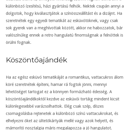
különböző ízesítésű, házi gyártású felhők. Nektek csupán annyi a
dolgotok, hogy kiválasztjátok a színösszeállítást és a dizájnt. Ha
szeretnétek egy egyedi tematikát az esküvőtöknek, vagy csak
sok gyerek van a meghívottak között, akkor ne habozzatok, bár
valószínűleg ennek a retro hangulatú finomságnak a felnőttek is
örülni fognak.
Köszöntőajándék
Ha az egész esküvő tematikáját a romantikus, vattacukros álom
köré szeretnétek építeni, hamar rá fogtok jönni, mennyi
lehetőséget tartogat ez a könnyen formázható édesség. A
köszöntőajándékoktól kezdve az esküvői tortáig mindent kicsit
különlegesebbé varázsolhattok. Elég csak szép, díszes
csomagolásba rejtenetek a különböző színű vattacukrokat, és
elhelyezni őket az ültetőkártyák mellé vagy azok helyett, és
mámorító nosztalgia máris megalapozza a jó hangulatot.