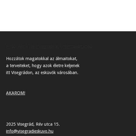
ESKÜVŐI HELYSZÍNEK VISEGRÁDON
Hozzátok magatokkal az álmaitokat,
a terveiteket, hogy azok életre keljenek
itt Visegrádon, az esküvők városában.
AKAROM!
2025 Visegrád, Rév utca 15.
info@visegradieskuvo.hu