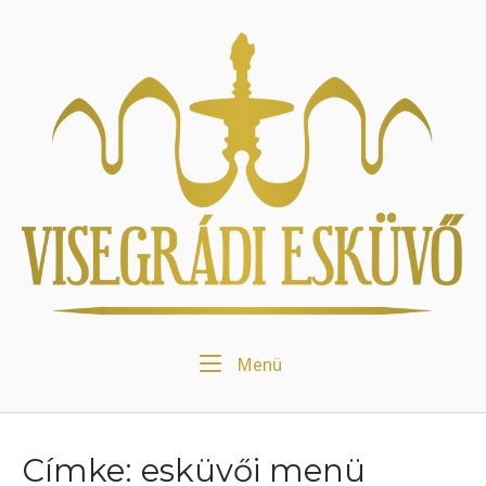
Skip
to
Home
content
Menu
Menü
Címke:
esküvői menü