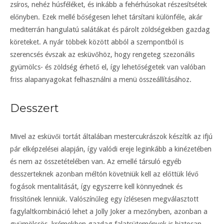
zsíros, nehéz húsféléket, és inkább a fehérhúsokat részesítsétek
előnyben. Ezek mellé bőségesen lehet társítani különféle, akár
mediterrán hangulatú salátákat és párolt zöldségekben gazdag
köreteket. A nyár többek között abból a szempontból is
szerencsés évszak az esküvőhöz, hogy rengeteg szezonális
gyümölcs- és zöldség érhető el, így lehetőségetek van valóban
friss alapanyagokat felhasználni a menü összeállításához.
Desszert
Mivel az esküvői tortát általában mestercukrászok készítik az ifjú
pár elképzelései alapján, így valódi ereje leginkább a kinézetében
és nem az összetételében van. Az emellé társuló egyéb
desszerteknek azonban méltón követniük kell az előttük lévő
fogások mentalitását, így egyszerre kell könnyednek és
frissítőnek lenniük. Valószínűleg egy ízlésesen megválasztott
fagylaltkombináció lehet a Jolly Joker a mezőnyben, azonban a
gyümölcsös, krémekben gazdag falatsütemények is biztosan