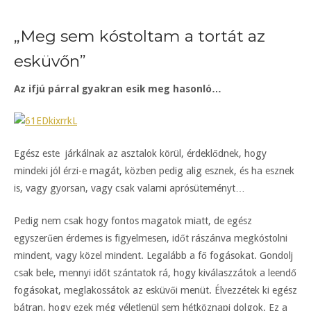
„Meg sem kóstoltam a tortát az
esküvőn”
Az ifjú párral gyakran esik meg hasonló…
Egész este járkálnak az asztalok körül, érdeklődnek, hogy
mindeki jól érzi-e magát, közben pedig alig esznek, és ha esznek
is, vagy gyorsan, vagy csak valami aprósüteményt…
Pedig nem csak hogy fontos magatok miatt, de egész
egyszerűen érdemes is figyelmesen, időt rászánva megkóstolni
mindent, vagy közel mindent. Legalább a fő fogásokat. Gondolj
csak bele, mennyi időt szántatok rá, hogy kiválaszzátok a leendő
fogásokat, meglakossátok az esküvői menüt. Élvezzétek ki egész
bátran, hogy ezek még véletlenül sem hétköznapi dolgok. Ez a