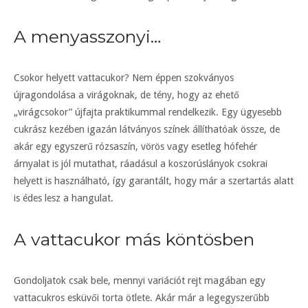
A menyasszonyi…
Csokor helyett vattacukor? Nem éppen szokványos
újragondolása a virágoknak, de tény, hogy az ehető
„virágcsokor” újfajta praktikummal rendelkezik. Egy ügyesebb
cukrász kezében igazán látványos színek állíthatóak össze, de
akár egy egyszerű rózsaszín, vörös vagy esetleg hófehér
árnyalat is jól mutathat, ráadásul a koszorúslányok csokrai
helyett is használható, így garantált, hogy már a szertartás alatt
is édes lesz a hangulat.
A vattacukor más köntösben
Gondoljatok csak bele, mennyi variációt rejt magában egy
vattacukros esküvői torta ötlete. Akár már a legegyszerűbb