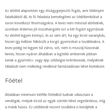
Az előétel alapvetően egy étvágygerjesztő fogás, ami többnyire
falatkákból áll, és fő feladata bemelegíteni az ízlelőbimbókat a
soron következő finomságokra. A leves nem minősül előételnek,
azonban érdemes jól összehangolni ezt a két fogást egymással.
Az előétel legyen könnyű, és az sem árt, ha egy kicsit savanykás,
hiszen így kellően felkészíti a korgó gyomrokat a továbbiakra. A
leves pedig ne legyen túl zsíros, sőt, nem is muszáj húsosnak
lennie, hiszen nyáron általában a legtöbb embernek jobban
esnek a gyümölcs- vagy épp zöldséges krémlevesek, melyeknek
tálalását nem mellesleg rendkívül fantáziadúsan lehet kivitelezni.
Főétel
Általában minimum kétféle főételből tudnak választani a
vendégek, melyek közül az egyik szintén lehet vegetáriánus, míg
a másik húsos. Ez utóbbinál viszont továbbra is kerüljétek a