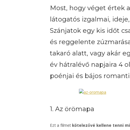
Most, hogy véget értek a
látogatós izgalmai, ideje
Szánjatok egy kis időt c
és reggelente zúzmarásak
takaró alatt, vagy akár 
év hátralévő napjaira 4 
poénjai és bájos romanti
1. Az örömapa
Ezt a filmet
kötelezővé kellene tenni m