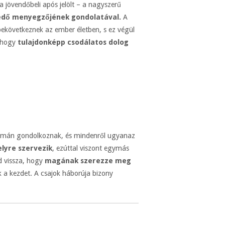
a jövendőbeli após jelölt – a nagyszerű
edő menyegzőjének gondolatával.
A
ekövetkeznek az ember életben, s ez végül
, hogy
tulajdonképp csodálatos dolog
formán gondolkoznak, és mindenről ugyanaz
lyre szervezik
, ezúttal viszont egymás
ad vissza, hogy
magának szerezze meg
k a kezdet. A csajok háborúja bizony