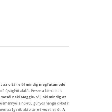
itt az oltár elől mindig megfutamodó
jságírót alakít. Persze a kémia itt is
n
mesél neki Maggie-ről, aki mindig az
véleménnyel a nőkről, gúnyos hangú cikket ír
si az Igazit, aki oltár elé vezetheti őt.
A