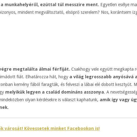
 a munkahelyéről, ezúttal túl messzire ment.
Egyetlen esélye mar
bizonyos, mindent megváltoztató, elsöprő szerelem? Nos, korántsem izg
égre megtalálta álmai férfiját.
Csakhogy vele együtt megkapta rém
 imádott fiát. Elhatározza hát, hogy
a világ legrosszabb anyósává a
azonban kemény fából faragták, és felveszi a lábai elé dobott kesztyűt. 
ogy
melyikük legyen a család domináns asszonya
. A nevetségessé
mindeközben olyan kérdésekre is választ kaphatunk,
amik így vagy ú
nek.
k városát! Kövessetek minket Facebookon is!