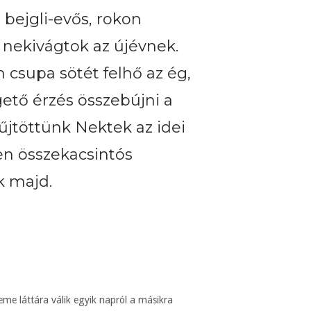
 bejgli-evős, rokon
t nekivágtok az újévnek.
 csupa sötét felhő az ég,
ető érzés összebújni a
űjtöttünk Nektek az idei
en összekacsintós
k majd.
eme láttára válik egyik napról a másikra