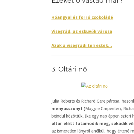
Ezeket olvastad már?
Hóangyal és forró csokoládé
Visegrád, az esküvők városa
Azok a visegrádi téli esték…
3. Oltári nő
Julia Roberts és Richard Gere párosa, hason
menyasszonyt
(Maggie Carpenter), Richar
beindul közöttük. Ike egy nap éppen sztori 
oltár előtt futamodik meg, sokadik vő
az ismeretlen lányról anélkül, hogy értené mi