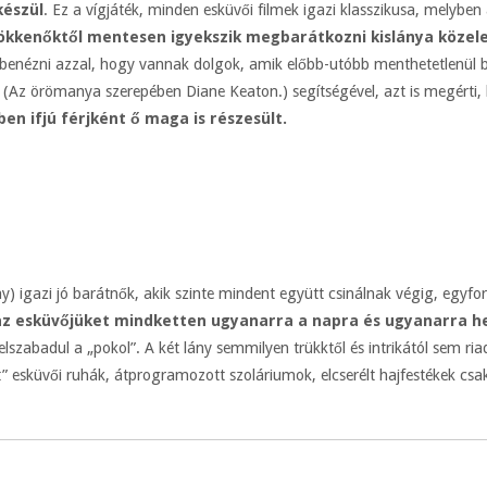
készül
. Ez a vígjáték, minden esküvői filmek igazi klasszikusa, melyben 
kkenőktől mentesen igyekszik megbarátkozni kislánya közel
benézni azzal, hogy vannak dolgok, amik előbb-utóbb menthetetlenül b
ge (Az örömanya szerepében Diane Keaton.) segítségével, azt is megérti
en ifjú férjként ő maga is részesült.
 igazi jó barátnők, akik szinte mindent együtt csinálnak végig, egy
z esküvőjüket mindketten ugyanarra a napra és ugyanarra he
elszabadul a „pokol”. A két lány semmilyen trükktől és intrikától sem ri
t” esküvői ruhák, átprogramozott szoláriumok, elcserélt hajfestékek csa