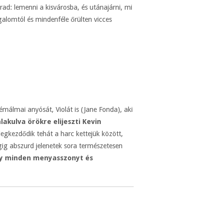
ad: lemenni a kisvárosba, és utánajárni, mi
alomtól és mindenféle őrülten vicces
álmai anyósát, Violát is (Jane Fonda), aki
lakulva örökre elijeszti Kevin
Megkezdődik tehát a harc kettejük között,
gig abszurd jelenetek sora természetesen
gy minden menyasszonyt és