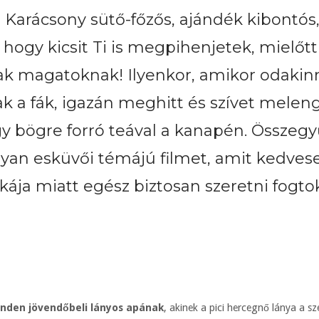
 Karácsony sütő-főzős, ajándék kibontós,
, hogy kicsit Ti is megpihenjetek, mielőt
sak magatoknak! Ilyenkor, amikor odakinn
 a fák, igazán meghitt és szívet meleng
egy bögre forró teával a kanapén. Összegy
olyan esküvői témájú filmet, amit kedves
kája miatt egész biztosan szeretni fogto
inden jövendőbeli lányos apának
, akinek a pici hercegnő lánya a sz