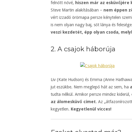
felnőtt nővé,
hiszen már az esküvőjére 
Steve Martin alakításában –
nem éppen zö
vért izzadó örömapa persze kénytelen szem
is nem olyan nagy baj, sőt lánya és felesé
veszi kezdetét, épp olyan csoda, melyb
2. A csajok háborúja
Liv (Kate Hudson) és Emma (Anne Hathaway)
jut eszükbe. Nem meglepő hát az sem, ha
a
tudta nélkül. Amikor persze mindez kiderül, 
az álomesküvő címet
. Az „átfazonírozot
kegyetlen.
Kegyetlenül vicces!