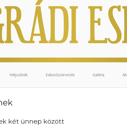
Helyszínek
Esküvőszervezés
Galéria
Ak
mek
ek két ünnep között