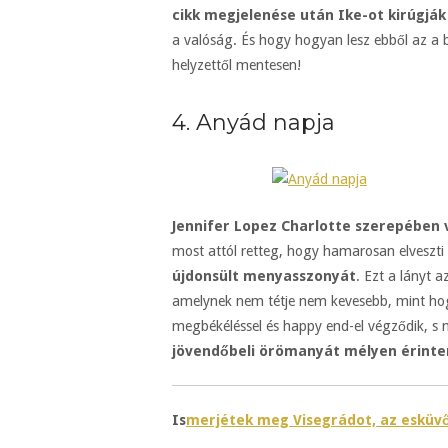
cikk megjelenése után Ike-ot kirúgják
a valóság. És hogy hogyan lesz ebből az a 
helyzettől mentesen!
4. Anyád napja
Jennifer Lopez Charlotte szerepében v
most attól retteg, hogy hamarosan elveszti
újdonsült menyasszonyát
. Ezt a lányt 
amelynek nem tétje nem kevesebb, mint h
megbékéléssel és happy end-el végződik, s 
jövendőbeli örömanyát mélyen érinte
Is
merjétek meg Visegrádot, az esküvő