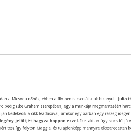
lóan a Micsoda nőhöz, ebben a filmben is zseniálisnak bizonyult.
Julia 
d pedig (Ike Graham szerepében) egy a munkája megmentéséért harcoló ú
híján késlekedik a cikk leadásával, amikor egy bárban egy részeg idege
legény-jelöltjét hagyva hoppon ezzel.
Ike, aki amúgy sincs túl jó 
ért tesz így folyton Maggie, és tulajdonképp mennyire elkeseredetten kere