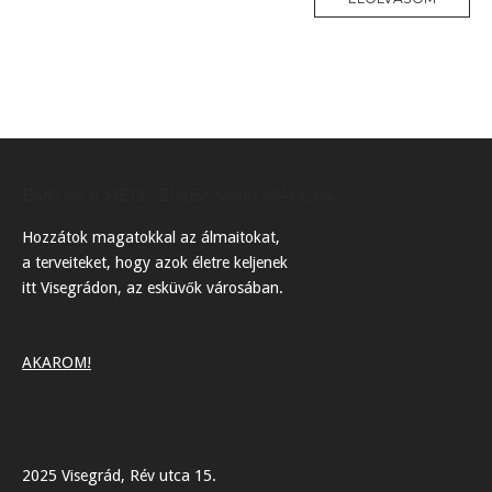
ESKÜVŐI HELYSZÍNEK VISEGRÁDON
Hozzátok magatokkal az álmaitokat,
a terveiteket, hogy azok életre keljenek
itt Visegrádon, az esküvők városában.
AKAROM!
2025 Visegrád, Rév utca 15.