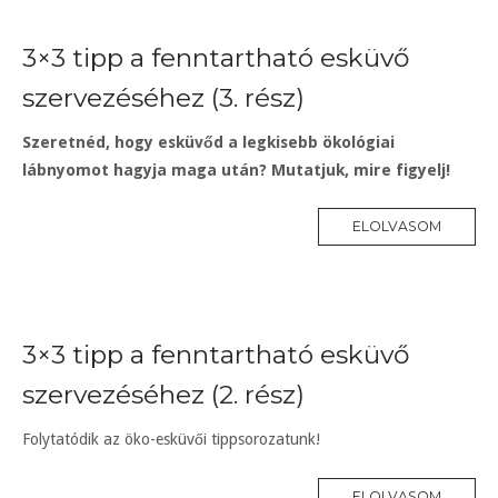
3×3 tipp a fenntartható esküvő
szervezéséhez (3. rész)
Szeretnéd, hogy esküvőd a legkisebb ökológiai
lábnyomot hagyja maga után? Mutatjuk, mire figyelj!
ELOLVASOM
3×3 tipp a fenntartható esküvő
szervezéséhez (2. rész)
Folytatódik az öko-esküvői tippsorozatunk!
ELOLVASOM