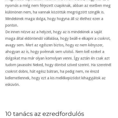
nyomás a még nem férjezett csajoknak, abban az esetben meg
különönen nem, ha vannak közöttük megrögzött szinglik is.
Mindekinek maga dolga, hogy hogyna áll sz élethez ezen a
ponton.
De innen nézve az a helyzet, hogy az is mindekinek a saját
maga által eldöntendő vállalása, hogy beáll-e elkapni a csokrot,
avagy sem. Mert az egészen biztos, hogy ez nem kényszer,
ahogyan az is, hogy poénnak sem utolsó. Nem kell ezeket a
dolgokat ma már olyan komolyan venni. Így aztán én csak azt
tudom javasolni Neked, hogy döntsd szíved szerint. Ha szeretnél
csokrot dobni, hát egész bátran, ha pedig nem, ne érezd
kellemetlennek, hogy ezt a kis mellékepizódot kihagyjátok az
esküvőn.
10 tanács az ezredfordulós