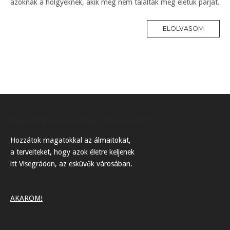
azoknak a hölgyeknek, akik még nem találták meg életük párját.
ELOLVASOM
ESKÜVŐI HELYSZÍNEK VISEGRÁDON
Hozzátok magatokkal az álmaitokat,
a terveiteket, hogy azok életre keljenek
itt Visegrádon, az esküvők városában.
AKAROM!