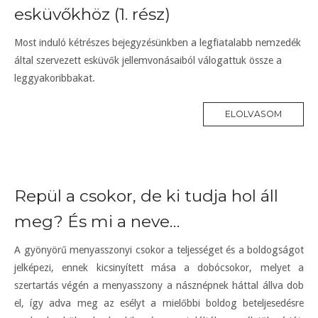
esküvőkhöz (1. rész)
Most induló kétrészes bejegyzésünkben a legfiatalabb nemzedék
által szervezett esküvők jellemvonásaiból válogattuk össze a
leggyakoribbakat.
ELOLVASOM
Repül a csokor, de ki tudja hol áll
meg? És mi a neve…
A gyönyörű menyasszonyi csokor a teljességet és a boldogságot
jelképezi, ennek kicsinyített mása a dobócsokor, melyet a
szertartás végén a menyasszony a násznépnek háttal állva dob
el, így adva meg az esélyt a mielőbbi boldog beteljesedésre