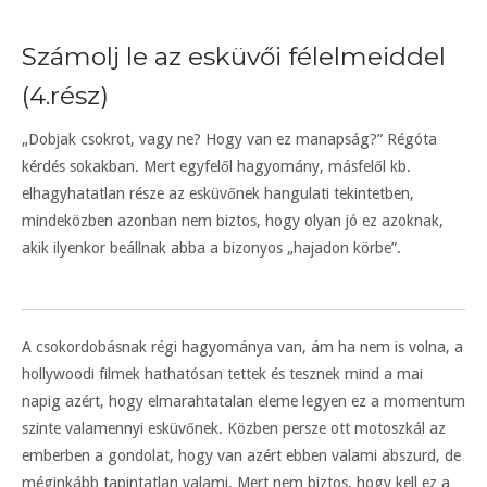
Számolj le az esküvői félelmeiddel
(4.rész)
„Dobjak csokrot, vagy ne? Hogy van ez manapság?” Régóta
kérdés sokakban. Mert egyfelől hagyomány, másfelől kb.
elhagyhatatlan része az esküvőnek hangulati tekintetben,
mindeközben azonban nem biztos, hogy olyan jó ez azoknak,
akik ilyenkor beállnak abba a bizonyos „hajadon körbe”.
A csokordobásnak régi hagyománya van, ám ha nem is volna, a
hollywoodi filmek hathatósan tettek és tesznek mind a mai
napig azért, hogy elmarahtatalan eleme legyen ez a momentum
szinte valamennyi esküvőnek. Közben persze ott motoszkál az
emberben a gondolat, hogy van azért ebben valami abszurd, de
méginkább tapintatlan valami. Mert nem biztos, hogy kell ez a