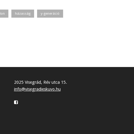
don
házasság
y-generáció
2025 Visegrád, Rév utca 15.
info@visegradieskuvo.hu