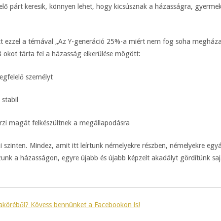
ő párt keresik, könnyen lehet, hogy kicsúsznak a házasságra, gyermekv
t ezzel a témával „Az Y-generáció 25%-a miért nem fog soha megházaso
3 okot tárta fel a házasság elkerülése mögött:
gfelelő személyt
stabil
rzi magát felkészültnek a megállapodásra
 szinten. Mindez, amit itt leírtunk némelyekre részben, némelyekre egy
nk a házasságon, egyre újabb és újabb képzelt akadályt gördítünk saj
maköréből? Kövess bennünket a Facebookon is!