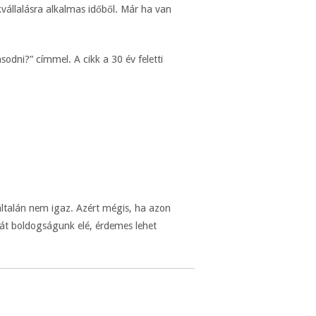
állalásra alkalmas időből. Már ha van
dni?” címmel. A cikk a 30 év feletti
általán nem igaz. Azért mégis, ha azon
át boldogságunk elé, érdemes lehet