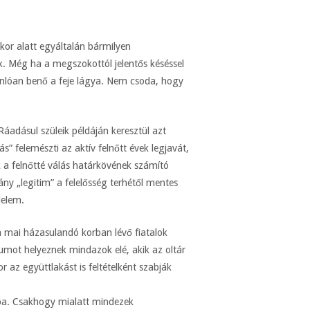
kor alatt egyáltalán bármilyen
nk. Még ha a megszokottól jelentős késéssel
onlóan benő a feje lágya. Nem csoda, hogy
 Ráadásul szüleik példáján keresztül azt
s” felemészti az aktív felnőtt évek legjavát,
ik a felnőtté válás határkövének számító
y „legitim” a felelősség terhétől mentes
lelem.
a mai házasulandó korban lévő fiatalok
umot helyeznek mindazok elé, akik az oltár
r az együttlakást is feltételként szabják
gba. Csakhogy mialatt mindezek