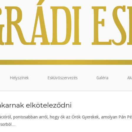
Helyszínek
Esküvőszervezés
Galéria
Ak
akarnak elköteleződni
cióról, pontosabban arról, hogy ők az Örök Gyerekek, amolyan Pán Pét
k sorból…