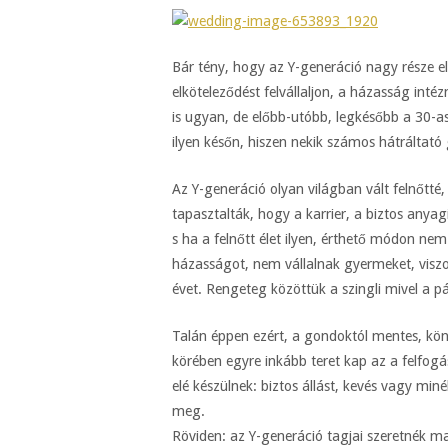
Bár tény, hogy az Y-generáció nagy része el
elköteleződést felvállaljon, a házasság inté
is ugyan, de előbb-utóbb, legkésőbb a 30-a
ilyen későn, hiszen nekik számos hátráltató
Az Y-generáció olyan világban vált felnőtté, 
tapasztalták, hogy a karrier, a biztos anyagi
s ha a felnőtt élet ilyen, érthető módon nem
házasságot, nem vállalnak gyermeket, viszo
évet. Rengeteg közöttük a szingli mivel a pá
Talán éppen ezért, a gondoktól mentes, kön
körében egyre inkább teret kap az a felfog
elé készülnek: biztos állást, kevés vagy min
meg.
Röviden: az Y-generáció tagjai szeretnék 