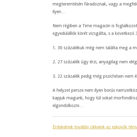
megteremtésén fáradoznak, vagy a megfelel
ilyen…
Nem régiben a Time magazin is foglalkozot
egyedülállók körét vizsgálta, s a következő 
1. 30 százalékuk még nem találta meg a me
2. 27 százalék úgy érzi, anyagilag nem elég 
3. 22 százalék pedig még pszichésen nem é
A helyzet persze nem ilyen borús nemzetközi
kapjuk magunk, hogy túl sokat morfondírozu
elgondolkozni…
Érdekelnek további cikkeink az esküvők té