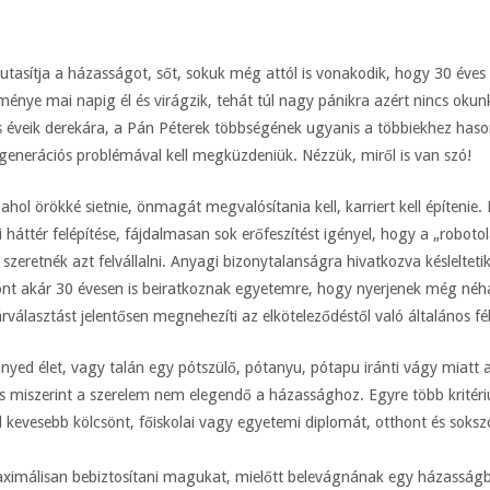
utasítja a házasságot, sőt, sokuk még attól is vonakodik, hogy 30 éves 
zménye mai napig él és virágzik, tehát túl nagy pánikra azért nincs oku
s éveik derekára, a Pán Péterek többségének ugyanis a többiekhez has
 generációs problémával kell megküzdeniük. Nézzük, miről is van szó!
ahol örökké sietnie, önmagát megvalósítania kell, karriert kell építenie.
 háttér felépítése, fájdalmasan sok erőfeszítést igényel, hogy a „robotolá
 szeretnék azt felvállalni. Anyagi bizonytalanságra hivatkozva késleltet
nt akár 30 évesen is beiratkoznak egyetemre, hogy nyerjenek még néhán
rválasztást jelentősen megnehezíti az elköteleződéstől való általános fé
nyed élet, vagy talán egy pótszülő, pótanyu, pótapu iránti vágy miatt 
ás miszerint a szerelem nem elegendő a házassághoz. Egyre több kritéri
él kevesebb kölcsönt, főiskolai vagy egyetemi diplomát, otthont és sokszo
maximálisan bebiztosítani magukat, mielőtt belevágnának egy házassá