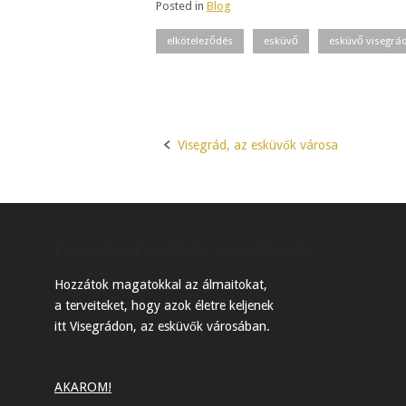
Posted in
Blog
elköteleződés
esküvő
esküvő visegrá
Visegrád, az esküvők városa
Post
navigation
ESKÜVŐI HELYSZÍNEK VISEGRÁDON
Hozzátok magatokkal az álmaitokat,
a terveiteket, hogy azok életre keljenek
itt Visegrádon, az esküvők városában.
AKAROM!