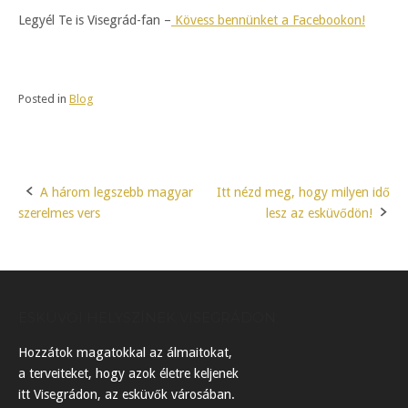
Legyél Te is Visegrád-fan –
Kövess bennünket a Facebookon!
Posted in
Blog
A három legszebb magyar
Itt nézd meg, hogy milyen idő
Post
szerelmes vers
lesz az esküvődön!
navigation
ESKÜVŐI HELYSZÍNEK VISEGRÁDON
Hozzátok magatokkal az álmaitokat,
a terveiteket, hogy azok életre keljenek
itt Visegrádon, az esküvők városában.