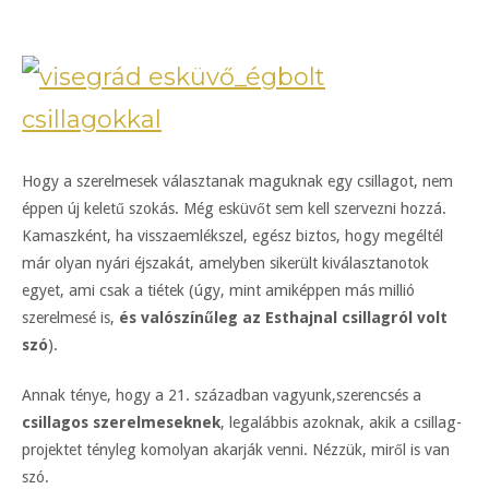
Hogy a szerelmesek választanak maguknak egy csillagot, nem
éppen új keletű szokás. Még esküvőt sem kell szervezni hozzá.
Kamaszként, ha visszaemlékszel, egész biztos, hogy megéltél
már olyan nyári éjszakát, amelyben sikerült kiválasztanotok
egyet, ami csak a tiétek (úgy, mint amiképpen más millió
szerelmesé is,
és valószínűleg az Esthajnal csillagról volt
szó
).
Annak ténye, hogy a 21. században vagyunk,szerencsés a
csillagos szerelmeseknek
, legalábbis azoknak, akik a csillag-
projektet tényleg komolyan akarják venni. Nézzük, miről is van
szó.