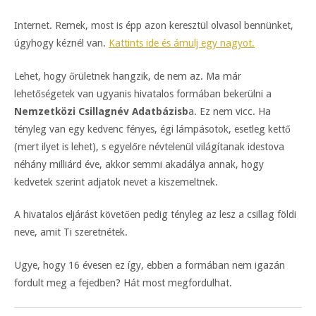
Internet. Remek, most is épp azon keresztül olvasol bennünket,
úgyhogy kéznél van.
Kattints ide és ámulj egy nagyot.
Lehet, hogy őrületnek hangzik, de nem az. Ma már
lehetőségetek van ugyanis hivatalos formában bekerülni a
Nemzetközi Csillagnév Adatbázisb
a. Ez nem vicc. Ha
tényleg van egy kedvenc fényes, égi lámpásotok, esetleg kettő
(mert ilyet is lehet), s egyelőre névtelenül világítanak idestova
néhány milliárd éve, akkor semmi akadálya annak, hogy
kedvetek szerint adjatok nevet a kiszemeltnek.
A hivatalos eljárást követően pedig tényleg az lesz a csillag földi
neve, amit Ti szeretnétek.
Ugye, hogy 16 évesen ez így, ebben a formában nem igazán
fordult meg a fejedben? Hát most megfordulhat.