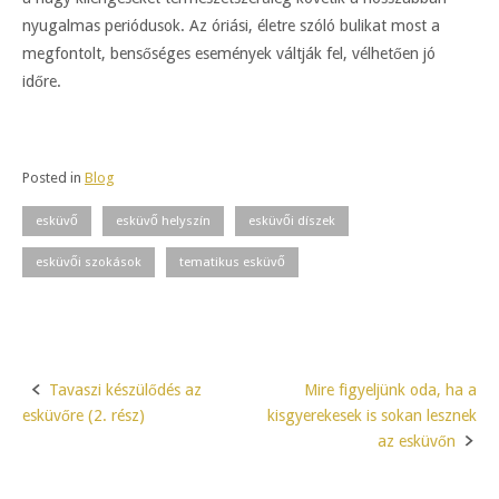
nyugalmas periódusok. Az óriási, életre szóló bulikat most a
megfontolt, bensőséges események váltják fel, vélhetően jó
időre.
Posted in
Blog
esküvő
esküvő helyszín
esküvői díszek
esküvői szokások
tematikus esküvő
Tavaszi készülődés az
Mire figyeljünk oda, ha a
Post
esküvőre (2. rész)
kisgyerekesek is sokan lesznek
navigation
az esküvőn