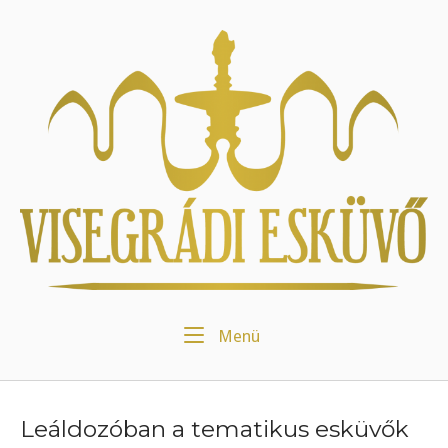
Skip
to
Home
content
Menu
Menü
Leáldozóban a tematikus esküvők