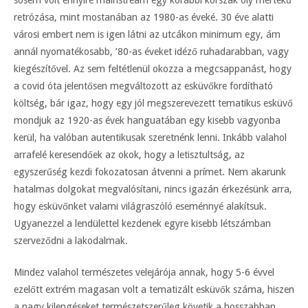
retrózása, mint mostanában az 1980-as éveké. 30 éve alatti
városi embert nem is igen látni az utcákon minimum egy, ám
annál nyomatékosabb, ’80-as éveket idéző ruhadarabban, vagy
kiegészítővel. Az sem feltétlenül okozza a megcsappanást, hogy
a covid óta jelentősen megváltozott az esküvőkre fordítható
költség, bár igaz, hogy egy jól megszerevezett tematikus esküvő
mondjuk az 1920-as évek hanguatában egy kisebb vagyonba
kerül, ha valóban autentikusak szeretnénk lenni. Inkább valahol
arrafelé keresendőek az okok, hogy a letisztultság, az
egyszerűség kezdi fokozatosan átvenni a prímet. Nem akarunk
hatalmas dolgokat megvalósítani, nincs igazán érkezésünk arra,
hogy esküvőnket valami világraszóló eseménnyé alakítsuk.
Ugyanezzel a lendülettel kezdenek egyre kisebb létszámban
szerveződni a lakodalmak.
Mindez valahol természetes velejárója annak, hogy 5-6 évvel
ezelőtt extrém magasan volt a tematizált esküvők száma, hiszen
a nagy kilengéseket természetszerűleg követik a hosszabban