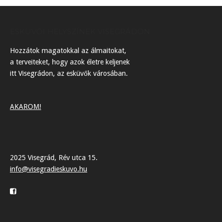
ESKÜVŐI HELYSZÍNEK VISEGRÁDON
Hozzátok magatokkal az álmaitokat,
a terveiteket, hogy azok életre keljenek
itt Visegrádon, az esküvők városában.
AKAROM!
2025 Visegrád, Rév utca 15.
info@visegradieskuvo.hu