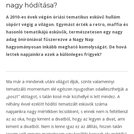
nagy hódítása?
A 2010-es évek végén óriási tematikus esküvő hullám
söpört végig a világon. Egymást érték a retro, maffia és
hasonló tematikájú esküvők, természetesen egy nagy
adag öniróniával fűszerezve a Nagy Nap
hagyományosan inkább megható komolyságát. De hová
lettek napjainkra ezek a különleges frigyek?
Ma már a mindenek utáni világot éljük, szinte valamennyi
tematizáló momentum elé egészen nyugodtan odailleszthetjük a
„poszt” előtagot, s talán kissé már közhellyé is lett mindez. A
néhány évvel ezelőtt hódító tematizált esküvők száma
napjainkra nagy mértékben lecsökkent, s ennek nem is feltétlenül
az az oka, hogy kiment a divatból, hogy az legyen a divat, ami
kiment a divatból. Nem is lenne igaz ez az állítás, hiszen talán
sosem volt ennyire mainstream egy korábbi korszak oly mértékű