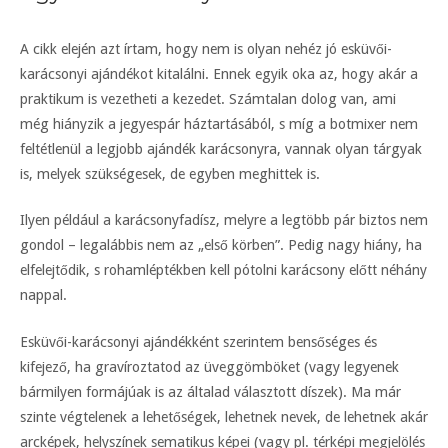
A cikk elején azt írtam, hogy nem is olyan nehéz jó esküvői-
karácsonyi ajándékot kitalálni. Ennek egyik oka az, hogy akár a
praktikum is vezetheti a kezedet. Számtalan dolog van, ami
még hiányzik a jegyespár háztartásából, s míg a botmixer nem
feltétlenül a legjobb ajándék karácsonyra, vannak olyan tárgyak
is, melyek szükségesek, de egyben meghittek is.
Ilyen például a karácsonyfadísz, melyre a legtöbb pár biztos nem
gondol – legalábbis nem az „első körben”. Pedig nagy hiány, ha
elfelejtődik, s rohamléptékben kell pótolni karácsony előtt néhány
nappal.
Esküvői-karácsonyi ajándékként szerintem bensőséges és
kifejező, ha gravíroztatod az üveggömböket (vagy legyenek
bármilyen formájúak is az általad választott díszek). Ma már
szinte végtelenek a lehetőségek, lehetnek nevek, de lehetnek akár
arcképek, helyszínek sematikus képei (vagy pl. térképi megjelölés