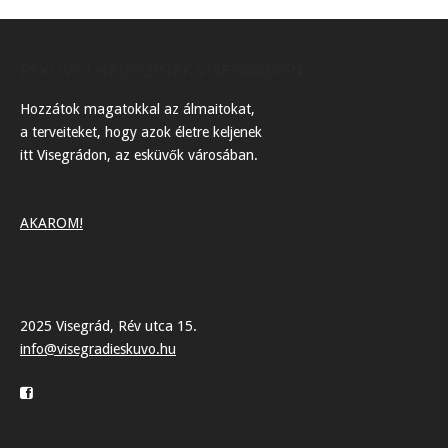
ESKÜVŐI HELYSZÍNEK VISEGRÁDON
Hozzátok magatokkal az álmaitokat,
a terveiteket, hogy azok életre keljenek
itt Visegrádon, az esküvők városában.
AKAROM!
2025 Visegrád, Rév utca 15.
info@visegradieskuvo.hu