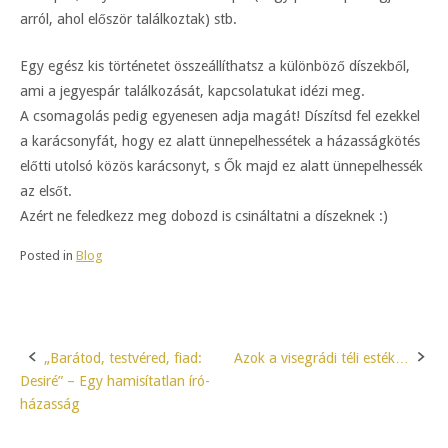
arról, ahol először találkoztak) stb.
Egy egész kis történetet összeállíthatsz a különböző díszekből,
ami a jegyespár találkozását, kapcsolatukat idézi meg.
A csomagolás pedig egyenesen adja magát! Díszítsd fel ezekkel
a karácsonyfát, hogy ez alatt ünnepelhessétek a házasságkötés
előtti utolsó közös karácsonyt, s Ők majd ez alatt ünnepelhessék
az elsőt.
Azért ne feledkezz meg dobozd is csináltatni a díszeknek :)
Posted in
Blog
„Barátod, testvéred, fiad:
Azok a visegrádi téli esték…
Post
Desiré” – Egy hamisítatlan író-
navigation
házasság