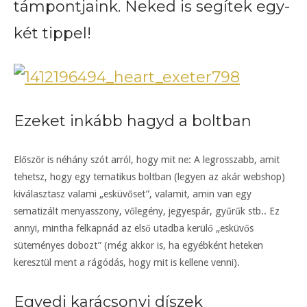
támpontjaink. Neked is segítek egy-
két tippel!
Ezeket inkább hagyd a boltban
Először is néhány szót arról, hogy mit ne: A legrosszabb, amit
tehetsz, hogy egy tematikus boltban (legyen az akár webshop)
kiválasztasz valami „esküvőset”, valamit, amin van egy
sematizált menyasszony, vőlegény, jegyespár, gyűrűk stb.. Ez
annyi, mintha felkapnád az első utadba kerülő „esküvős
süteményes dobozt” (még akkor is, ha egyébként heteken
keresztül ment a rágódás, hogy mit is kellene venni).
Egyedi karácsonyi díszek