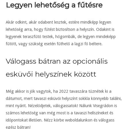
Legyen lehetőség a fűtésre
Akár odkint, akár odabent lesztek, estére mindképp legyen
lehetőség arra, hogy fűtést biztosítson a helyszín. Odakint is
legyenek teraszfűtő testek, hőgombák, de legyen mindeképp
fűtött, vagy szükség esetén fűthető a lagzi fő beltere.
Válogass bátran az opcionális
esküvői helyszínek között
Még akkor is jók vagytok, ha 2022 tavaszára tűznétek ki a
dátumot, mert tavaszi esküvői helyszínt sokkla könnyebb találni,
mint nyárit. Nézelődjetek, válogassatok! Nálunk Visegrádon is
számos lehetőség van még most is a tavaszi helíszíneket és
időpontokat illetően. Nézz körbe weboldalunkon és válogass
egész bátran!