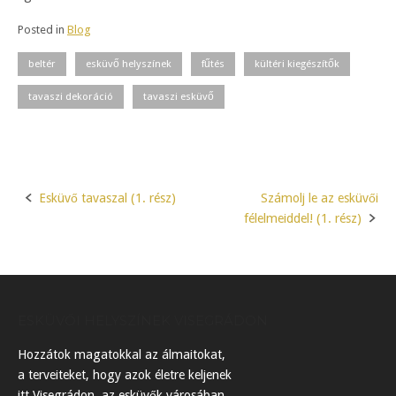
Posted in
Blog
beltér
esküvő helyszínek
fűtés
kültéri kiegészítők
tavaszi dekoráció
tavaszi esküvő
Esküvő tavaszal (1. rész)
Számolj le az esküvői
Post
félelmeiddel! (1. rész)
navigation
ESKÜVŐI HELYSZÍNEK VISEGRÁDON
Hozzátok magatokkal az álmaitokat,
a terveiteket, hogy azok életre keljenek
itt Visegrádon, az esküvők városában.