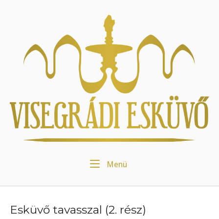
Skip
to
Home
content
Menu
Menü
Esküvő tavasszal (2. rész)