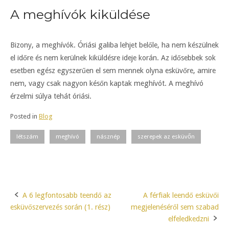
A meghívók kiküldése
Bizony, a meghívók. Óriási galiba lehjet belőle, ha nem készülnek
el időre és nem kerülnek kiküldésre ideje korán. Az idősebbek sok
esetben egész egyszerűen el sem mennek olyna esküvőre, amire
nem, vagy csak nagyon későn kaptak meghívót. A meghívó
érzelmi súlya tehát óriási.
Posted in
Blog
létszám
meghívó
násznép
szerepek az esküvőn
A 6 legfontosabb teendő az
A férfiak leendő esküvői
Post
esküvőszervezés során (1. rész)
megjelenéséről sem szabad
navigation
elfeledkedzni