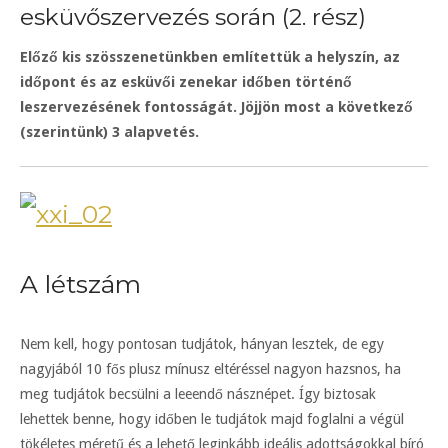
esküvőszervezés során (2. rész)
Előző kis szösszenetünkben említettük a helyszín, az
időpont és az esküvői zenekar időben történő
leszervezésének fontosságát. Jöjjön most a következő
(szerintünk) 3 alapvetés.
A létszám
Nem kell, hogy pontosan tudjátok, hányan lesztek, de egy
nagyjából 10 fős plusz mínusz eltéréssel nagyon hazsnos, ha
meg tudjátok becsülni a leeendő násznépet. Így biztosak
lehettek benne, hogy időben le tudjátok majd foglalni a végül
tökéletes méretű és a lehető leginkább ideális adottságokkal bíró