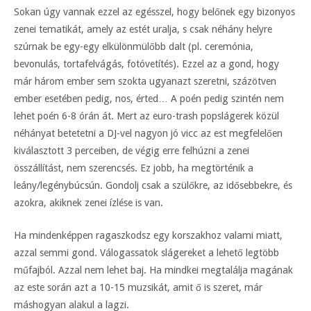
Sokan úgy vannak ezzel az egésszel, hogy belőnek egy bizonyos
zenei tematikát, amely az estét uralja, s csak néhány helyre
szúrnak be egy-egy elkülönmülőbb dalt (pl. ceremónia,
bevonulás, tortafelvágás, fotóvetítés). Ezzel az a gond, hogy
már három ember sem szokta ugyanazt szeretni, százötven
ember esetében pedig, nos, érted… A poén pedig szintén nem
lehet poén 6-8 órán át. Mert az euro-trash popslágerek közül
néhányat betetetni a DJ-vel nagyon jó vicc az est megfelelően
kiválasztott 3 perceiben, de végig erre felhúzni a zenei
összállítást, nem szerencsés. Ez jobb, ha megtörténik a
leány/legénybúcsún. Gondolj csak a szülőkre, az idősebbekre, és
azokra, akiknek zenei ízlése is van.
Ha mindenképpen ragaszkodsz egy korszakhoz valami miatt,
azzal semmi gond. Válogassatok slágereket a lehető legtöbb
műfajból. Azzal nem lehet baj. Ha mindkei megtalálja magának
az este során azt a 10-15 muzsikát, amit ő is szeret, már
máshogyan alakul a lagzi.