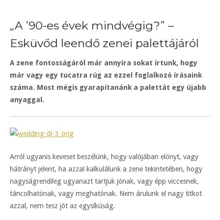
„A ’90-es évek mindvégig?” –
Esküvőd leendő zenei palettájáról
A zene fontosságáról már annyira sokat írtunk, hogy
már vagy egy tucatra rúg az ezzel foglalkozó írásaink
száma. Most mégis gyarapítanánk a palettát egy újabb
anyaggal.
Arról ugyanis keveset beszélünk, hogy valójában előnyt, vagy
hátrányt jelent, ha azzal kalkulálunk a zene tekintetében, hogy
nagyságrendileg ugyanazt tartjuk jónak, vagy épp viccesnek,
táncolhatónak, vagy meghatónak. Nem árulunk el nagy titkot
azzal, nem tesz jót az egysíkúság.