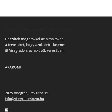
ESKÜVŐI HELYSZÍNEK VISEGRÁDON
Hozzátok magatokkal az álmaitokat,
a terveiteket, hogy azok életre keljenek
itt Visegrádon, az esküvők városában.
AKAROM!
2025 Visegrád, Rév utca 15.
info@visegradieskuvo.hu