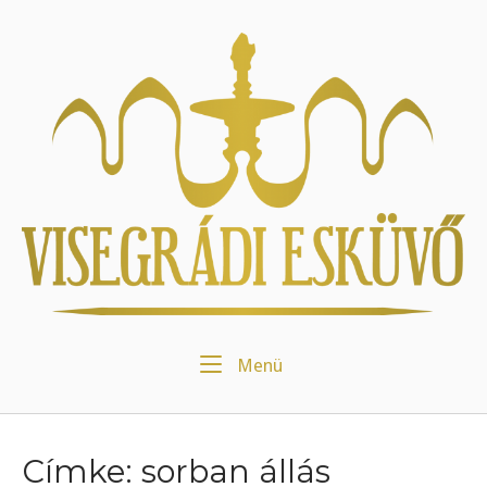
Skip
to
Home
content
Menu
Menü
Címke:
sorban állás