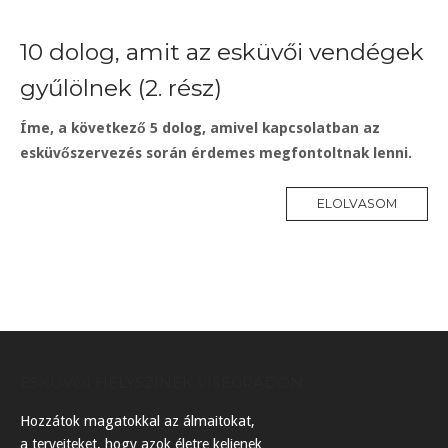
10 dolog, amit az esküvői vendégek
gyűlölnek (2. rész)
Íme, a következő 5 dolog, amivel kapcsolatban az
esküvőszervezés során érdemes megfontoltnak lenni.
ELOLVASOM
ESKÜVŐI HELYSZÍNEK VISEGRÁDON
Hozzátok magatokkal az álmaitokat,
a terveiteket, hogy azok életre keljenek