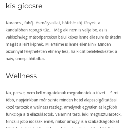
kis giccsre
Narancs-, fahéj- és mályvaillat, hófehér táj, fények, a
kandallóban ropogó tűz… Még aki nem is vallja be, az is
valószínűleg másodperceken belül képes lenne ellazulni és átadni
magát a leírt képnek. Mi értelme is lenne ellenállni? Minden
bizonnyal felejthetetlen élmény lesz, ha kicsit belefeledkeztek a
naiv, ünnepi áhítatba.
Wellness
Na, persze, nem kell magatoknak megraknotok a tüzet… S mi
több, napjainkban már szinte minden hotel alapszolgáltatásai
közé tartozik a wellness részleg, amelynek egyetlen és legfőbb
funkciója a ti ellazulásotok, valamint testi, lelki megtisztulásotok.
Nincs is jobb időszak ennél, mikor amúgy is a szabadságotokat