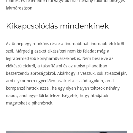
töltitek, és feltehetően túl vagytok már néhány túlontúl bőséges
lakmározáson.
Kikapcsolódás mindenkinek
Az ünnep egy markáns része a finomabbnál finomabb ételekről
szól. Márpedig ezeket elkészíteni nem kis feladat még a
legrátermettebb konyhaművészeknek is. Nem beszélve az
előkészületekről, a takarításról és az utolsó pillanatban
beszerzendő apróságokról. Akárhogy is vesszük, sok stresszel jár,
ami olykor nem egyenlően oszlik el a családtagokon, amit
kompenzálhattok azzal, ha egy olyan helyen töltötök néhány
napot, ahol egyedüli kötelezettségetek, hogy átadjátok
magatokat a pihenésnek.