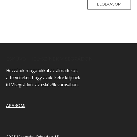
ELOLVASOM
ESKÜVŐI HELYSZÍNEK VISEGRÁDON
Hozzátok magatokkal az álmaitokat,
a terveiteket, hogy azok életre keljenek
itt Visegrádon, az esküvők városában.
AKAROM!
2025 Visegrád, Rév utca 15.