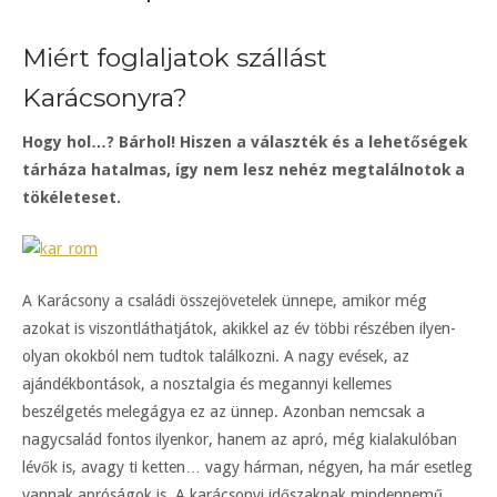
Miért foglaljatok szállást
Karácsonyra?
Hogy hol…? Bárhol! Hiszen a választék és a lehetőségek
tárháza hatalmas, így nem lesz nehéz megtalálnotok a
tökéleteset.
A Karácsony a családi összejövetelek ünnepe, amikor még
azokat is viszontláthatjátok, akikkel az év többi részében ilyen-
olyan okokból nem tudtok találkozni. A nagy evések, az
ajándékbontások, a nosztalgia és megannyi kellemes
beszélgetés melegágya ez az ünnep. Azonban nemcsak a
nagycsalád fontos ilyenkor, hanem az apró, még kialakulóban
lévők is, avagy ti ketten… vagy hárman, négyen, ha már esetleg
vannak apróságok is. A karácsonyi időszaknak mindennemű