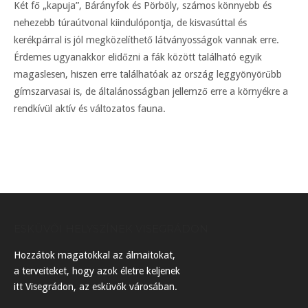
Két fő „kapuja”, Bárányfok és Pörböly, számos könnyebb és
nehezebb túraútvonal kiindulópontja, de kisvasúttal és
kerékpárral is jól megközelíthető látványosságok vannak erre.
Érdemes ugyanakkor elidőzni a fák között található egyik
magaslesen, hiszen erre találhatóak az ország leggyönyörűbb
gímszarvasai is, de általánosságban jellemző erre a környékre a
rendkívül aktív és változatos fauna.
ESKÜVŐI HELYSZÍNEK VISEGRÁDON
Hozzátok magatokkal az álmaitokat,
a terveiteket, hogy azok életre keljenek
itt Visegrádon, az esküvők városában.