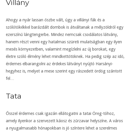
Villány
Ahogy a nyár lassan őszbe vált, úgy a villányi fák és a
szőlőtőkékkel barázdált dombok is átváltanak a mélyzöldről egy
ezerszínű lángtengerbe. Mindez nemcsak csodálatos látvány,
hanem részt venni egy hatalmas szüreti mulatságban egy ilyen
mesés környezetben, valamint megízlelni az új borokat, egy
életre szóló élmény lehet mindkettőtöknek. Ha pedig szép az idő,
érdemes elbarangolni az érdekes látványt nyújtó Harsányi-
hegyhez is, melyet a mese szerint egy rászedett ördög szántott
fel…
Tata
Ősszel érdemes csak igazán ellátogatni a tatai Öreg-tóhoz,
amely ilyenkor a szervezett káosz és zűrzavar helyszíne. A város
a nyugalmasabb hónapokban is jó színtere lehet a szerelmes