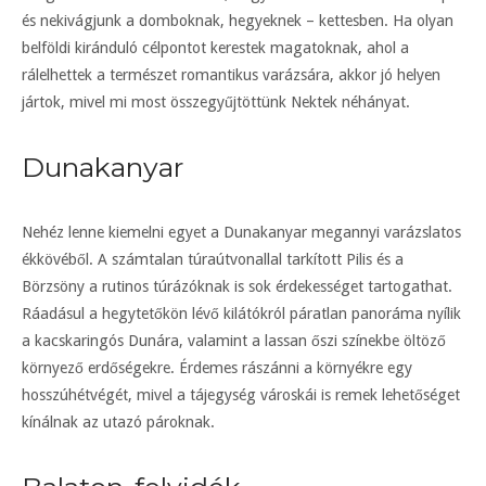
és nekivágjunk a domboknak, hegyeknek – kettesben. Ha olyan
belföldi kiránduló célpontot kerestek magatoknak, ahol a
rálelhettek a természet romantikus varázsára, akkor jó helyen
jártok, mivel mi most összegyűjtöttünk Nektek néhányat.
Dunakanyar
Nehéz lenne kiemelni egyet a Dunakanyar megannyi varázslatos
ékkövéből. A számtalan túraútvonallal tarkított Pilis és a
Börzsöny a rutinos túrázóknak is sok érdekességet tartogathat.
Ráadásul a hegytetőkön lévő kilátókról páratlan panoráma nyílik
a kacskaringós Dunára, valamint a lassan őszi színekbe öltöző
környező erdőségekre. Érdemes rászánni a környékre egy
hosszúhétvégét, mivel a tájegység városkái is remek lehetőséget
kínálnak az utazó pároknak.