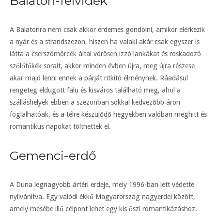
Balaton-felvidék
A Balatonra nem csak akkor érdemes gondolni, amikor elérkezik
a nyár és a strandszezon, hiszen ha valaki akár csak egyszer is
látta a cserszömörcék által vörösen izzó lankákat és roskadozó
szőlőtőkék sorait, akkor minden évben újra, meg újra részese
akar majd lenni ennek a párját ritkító élménynek. Ráadásul
rengeteg eldugott falu és kisváros található meg, ahol a
szálláshelyek ebben a szezonban sokkal kedvezőbb áron
foglalhatóak, és a télre készülődő hegyekben valóban meghitt és
romantikus napokat tölthettek el.
Gemenci-erdő
A Duna legnagyobb ártéri erdeje, mely 1996-ban lett védetté
nyilvánítva. Egy valódi ékkő Magyarország nagyerdei között,
amely mesébe illő célpont lehet egy kis őszi romantikázáshoz.