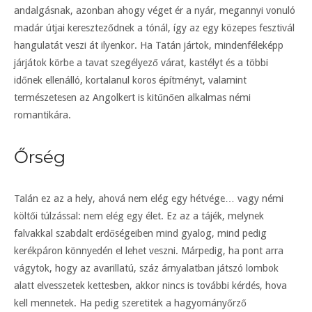
andalgásnak, azonban ahogy véget ér a nyár, megannyi vonuló
madár útjai kereszteződnek a tónál, így az egy közepes fesztivál
hangulatát veszi át ilyenkor. Ha Tatán jártok, mindenféleképp
járjátok körbe a tavat szegélyező várat, kastélyt és a többi
időnek ellenálló, kortalanul koros építményt, valamint
természetesen az Angolkert is kitűnően alkalmas némi
romantikára.
Őrség
Talán ez az a hely, ahová nem elég egy hétvége… vagy némi
költői túlzással: nem elég egy élet. Ez az a tájék, melynek
falvakkal szabdalt erdőségeiben mind gyalog, mind pedig
kerékpáron könnyedén el lehet veszni. Márpedig, ha pont arra
vágytok, hogy az avarillatú, száz árnyalatban játszó lombok
alatt elvesszetek kettesben, akkor nincs is további kérdés, hova
kell mennetek. Ha pedig szeretitek a hagyományőrző