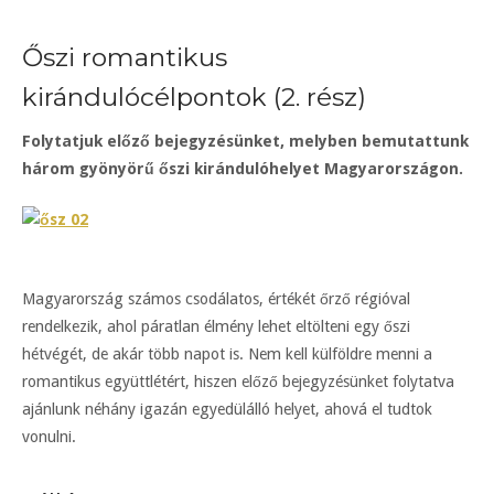
Őszi romantikus
kirándulócélpontok (2. rész)
Folytatjuk előző bejegyzésünket, melyben bemutattunk
három gyönyörű őszi kirándulóhelyet Magyarországon.
Magyarország számos csodálatos, értékét őrző régióval
rendelkezik, ahol páratlan élmény lehet eltölteni egy őszi
hétvégét, de akár több napot is. Nem kell külföldre menni a
romantikus együttlétért, hiszen előző bejegyzésünket folytatva
ajánlunk néhány igazán egyedülálló helyet, ahová el tudtok
vonulni.