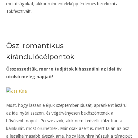
mulatságokat, akkor mindenféleképp érdemes becélozni a
Tökfesztivált.
Őszi romantikus
kirándulócélpontok
Összeszedtük, merre tudjátok kihasználni az idei év
utolsó meleg napjait!
Most, hogy lassan elérjük szeptember idusát, apránként lezárul
az idei nyári szezon, és végérvényesen beköszöntenek a
hűvösebb napok. Persze azok, akik nem kedvelik túlzottan a
kánikulát, most örülhetnek. Már csak azért is, mert talán az ősz
a legalkalmasabb évszak arra, hogy lábunkra húzzuk a túracipőt