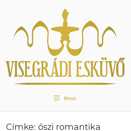
Skip
to
Home
content
Menu
Menü
Címke:
őszi romantika