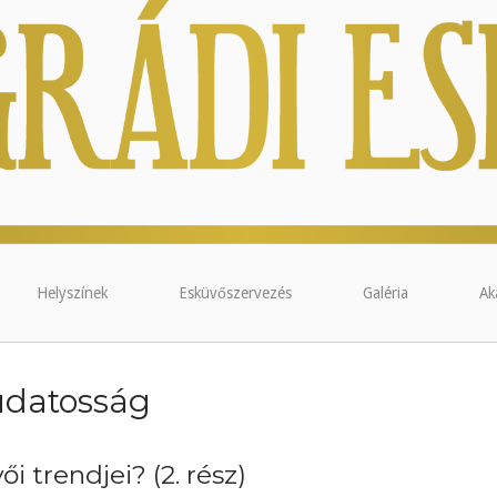
Helyszínek
Esküvőszervezés
Galéria
Ak
udatosság
i trendjei? (2. rész)