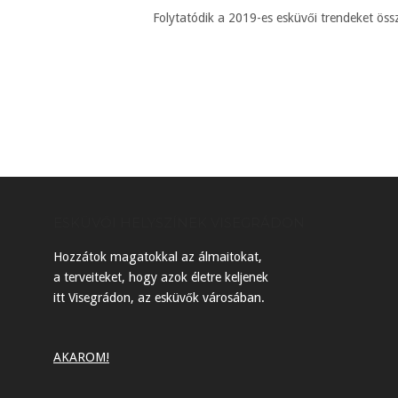
Folytatódik a 2019-es esküvői trendeket öss
ESKÜVŐI HELYSZÍNEK VISEGRÁDON
Hozzátok magatokkal az álmaitokat,
a terveiteket, hogy azok életre keljenek
itt Visegrádon, az esküvők városában.
AKAROM!