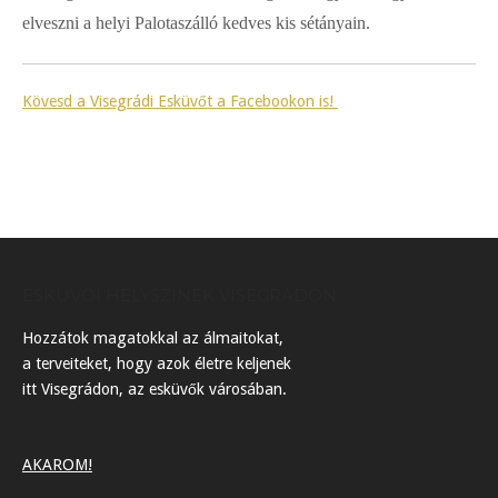
elveszni a helyi Palotaszálló kedves kis sétányain.
Kövesd a Visegrádi Esküvőt a Facebookon is!
ESKÜVŐI HELYSZÍNEK VISEGRÁDON
Hozzátok magatokkal az álmaitokat,
a terveiteket, hogy azok életre keljenek
itt Visegrádon, az esküvők városában.
AKAROM!