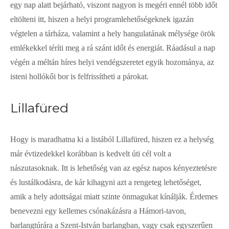
egy nap alatt bejárható, viszont nagyon is megéri ennél több időt
eltölteni itt, hiszen a helyi programlehetőségeknek igazán
végtelen a tárháza, valamint a hely hangulatának mélysége örök
emlékekkel téríti meg a rá szánt időt és energiát. Ráadásul a nap
végén a méltán híres helyi vendégszeretet egyik hozománya, az
isteni hollókői bor is felfrissítheti a párokat.
Lillafüred
Hogy is maradhatna ki a listából Lillafüred, hiszen ez a helység
már évtizedekkel korábban is kedvelt úti cél volt a
nászutasoknak. Itt is lehetőség van az egész napos kényeztetésre
és lustálkodásra, de kár kihagyni azt a rengeteg lehetőséget,
amik a hely adottságai miatt szinte önmagukat kínálják. Érdemes
benevezni egy kellemes csónakázásra a Hámori-tavon,
barlangtúrára a Szent-István barlangban, vagy csak egyszerűen