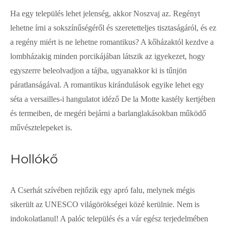
Ha egy település lehet jelenség, akkor Noszvaj az. Regényt
lehetne írni a sokszínűségéről és szeretetteljes tisztaságáról, és ez
a regény miért is ne lehetne romantikus? A kőházaktól kezdve a
lombházakig minden porcikájában látszik az igyekezet, hogy
egyszerre beleolvadjon a tájba, ugyanakkor ki is tűnjön
páratlanságával. A romantikus kirándulások egyike lehet egy
séta a versailles-i hangulatot idéző De la Motte kastély kertjében
és termeiben, de megéri bejárni a barlanglakásokban működő
művésztelepeket is.
Hollókő
A Cserhát szívében rejtőzik egy apró falu, melynek mégis
sikerült az UNESCO világörökségei közé kerülnie. Nem is
indokolatlanul! A palóc település és a vár egész terjedelmében