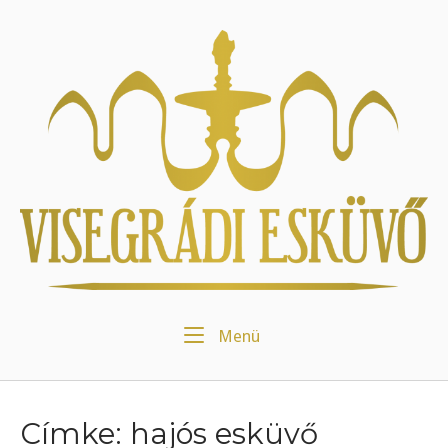
Skip
to
Home
content
Menu
Menü
Címke:
hajós esküvő