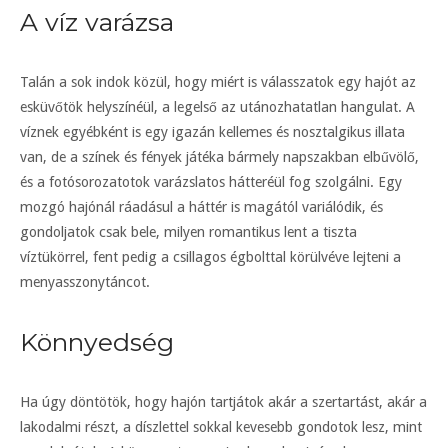
A víz varázsa
Talán a sok indok közül, hogy miért is válasszatok egy hajót az
esküvőtök helyszínéül, a legelső az utánozhatatlan hangulat. A
víznek egyébként is egy igazán kellemes és nosztalgikus illata
van, de a színek és fények játéka bármely napszakban elbűvölő,
és a fotósorozatotok varázslatos hátteréül fog szolgálni. Egy
mozgó hajónál ráadásul a háttér is magától variálódik, és
gondoljatok csak bele, milyen romantikus lent a tiszta
víztükörrel, fent pedig a csillagos égbolttal körülvéve lejteni a
menyasszonytáncot.
Könnyedség
Ha úgy döntötök, hogy hajón tartjátok akár a szertartást, akár a
lakodalmi részt, a díszlettel sokkal kevesebb gondotok lesz, mint