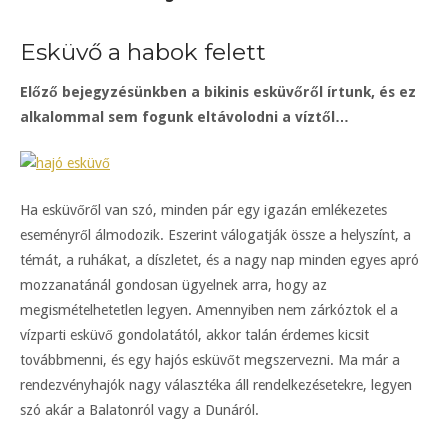
Esküvő a habok felett
Előző bejegyzésünkben a bikinis esküvőről írtunk, és ez
alkalommal sem fogunk eltávolodni a víztől…
Ha esküvőről van szó, minden pár egy igazán emlékezetes
eseményről álmodozik. Eszerint válogatják össze a helyszínt, a
témát, a ruhákat, a díszletet, és a nagy nap minden egyes apró
mozzanatánál gondosan ügyelnek arra, hogy az
megismételhetetlen legyen. Amennyiben nem zárkóztok el a
vízparti esküvő gondolatától, akkor talán érdemes kicsit
továbbmenni, és egy hajós esküvőt megszervezni. Ma már a
rendezvényhajók nagy választéka áll rendelkezésetekre, legyen
szó akár a Balatonról vagy a Dunáról.