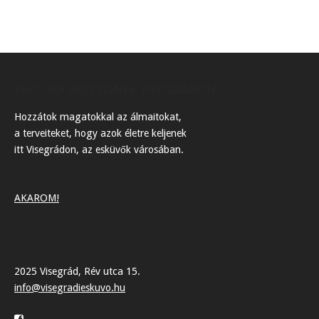
ESKÜVŐI HELYSZÍNEK VISEGRÁDON
Hozzátok magatokkal az álmaitokat,
a terveiteket, hogy azok életre keljenek
itt Visegrádon, az esküvők városában.
AKAROM!
2025 Visegrád, Rév utca 15.
info@visegradieskuvo.hu