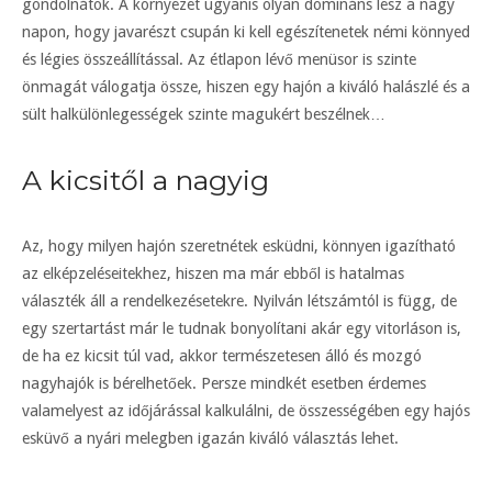
gondolnátok. A környezet ugyanis olyan domináns lesz a nagy
napon, hogy javarészt csupán ki kell egészítenetek némi könnyed
és légies összeállítással. Az étlapon lévő menüsor is szinte
önmagát válogatja össze, hiszen egy hajón a kiváló halászlé és a
sült halkülönlegességek szinte magukért beszélnek…
A kicsitől a nagyig
Az, hogy milyen hajón szeretnétek esküdni, könnyen igazítható
az elképzeléseitekhez, hiszen ma már ebből is hatalmas
választék áll a rendelkezésetekre. Nyilván létszámtól is függ, de
egy szertartást már le tudnak bonyolítani akár egy vitorláson is,
de ha ez kicsit túl vad, akkor természetesen álló és mozgó
nagyhajók is bérelhetőek. Persze mindkét esetben érdemes
valamelyest az időjárással kalkulálni, de összességében egy hajós
esküvő a nyári melegben igazán kiváló választás lehet.