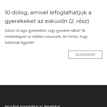
10 dolog, amivel lefoglalhatjuk a
gyerekeket az esküvőn (2. rész)
Esküvő és lagzi gyerekekkel, vagy gyerekek nélkül? Mi
mindenképpen az előbbire szavazunk, ám fontos, hogy
tudatosak legyetek!
ELOLVASOM
ESKÜVŐI HELYSZÍNEK VISEGRÁDON
Hozzátok magatokkal az álmaitokat,