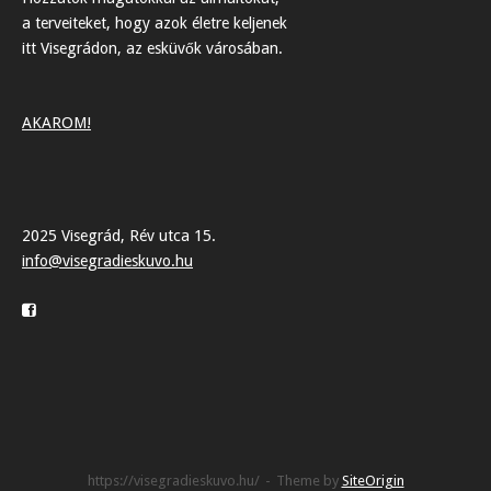
a terveiteket, hogy azok életre keljenek
itt Visegrádon, az esküvők városában.
AKAROM!
2025 Visegrád, Rév utca 15.
info@visegradieskuvo.hu
https://visegradieskuvo.hu/
Theme by
SiteOrigin