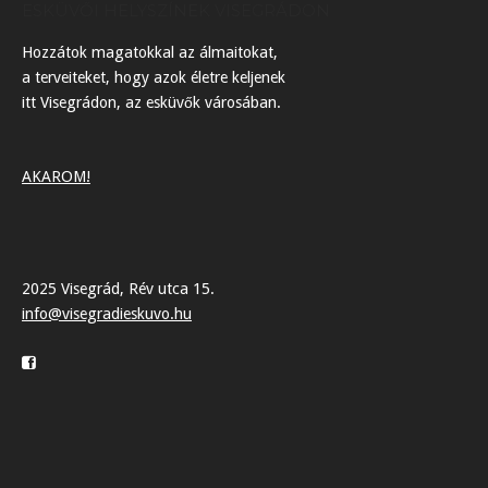
ESKÜVŐI HELYSZÍNEK VISEGRÁDON
Hozzátok magatokkal az álmaitokat,
a terveiteket, hogy azok életre keljenek
itt Visegrádon, az esküvők városában.
AKAROM!
2025 Visegrád, Rév utca 15.
info@visegradieskuvo.hu