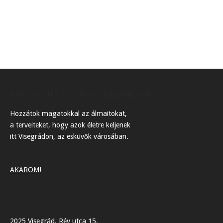
ESKÜVŐI HELYSZÍNEK VISEGRÁDON
Hozzátok magatokkal az álmaitokat,
a terveiteket, hogy azok életre keljenek
itt Visegrádon, az esküvők városában.
AKAROM!
2025 Visegrád, Rév utca 15.