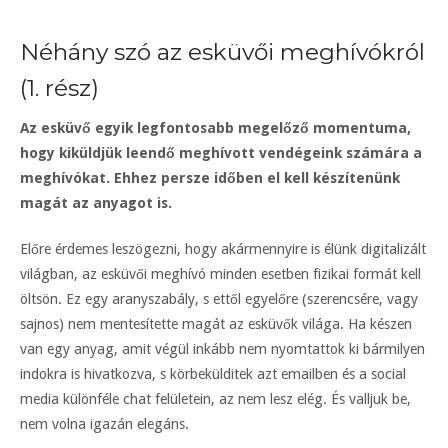
Néhány szó az esküvői meghívókról
(1. rész)
Az esküvő egyik legfontosabb megelőző momentuma,
hogy kiküldjük leendő meghívott vendégeink számára a
meghívókat. Ehhez persze időben el kell készítenünk
magát az anyagot is.
Előre érdemes leszögezni, hogy akármennyire is élünk digitalizált
világban, az esküvői meghívó minden esetben fizikai formát kell
öltsön. Ez egy aranyszabály, s ettől egyelőre (szerencsére, vagy
sajnos) nem mentesítette magát az esküvők világa. Ha készen
van egy anyag, amit végül inkább nem nyomtattok ki bármilyen
indokra is hivatkozva, s körbekülditek azt emailben és a social
media különféle chat felületein, az nem lesz elég. És valljuk be,
nem volna igazán elegáns.