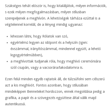
Szükséges tehát először is, hogy kitaláljátok, milyen információk,
s ezek milyen megfogalmazásban, milyen stílusban
szerepeljenek a meghívón. A lehetőségek tárháza ezúttal is a
végtelennel korrelál, de a lényeg mindig ugyanaz:
lehessen látni, hogy Rólatok van szó,
egyértelmű legyen az időpont és a helyszín (igen:
évszámmal, irányítószámmal, mindennel együtt, a lehető
legegyértelműbben),
a meghívottak tudjanak róla, hogy meghívó ceremóniára
szól csupán, vagy a vacsorára/lakodalomra is.
Ezen felül minden egyéb rajtatok áll, de túlzsúfolni sem célszerű
azt a kis meghívót. Fontos azonban, hogy stílusában
mindeképpen Benneteket hordozzon, ennek megoldása pedig a
grafika, a papír és a szövegezés együttese által válik majd
autentikussá.