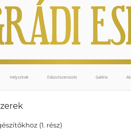
Helyszínek
Esküvőszervezés
Galéria
Ak
szerek
észítőkhöz (1. rész)