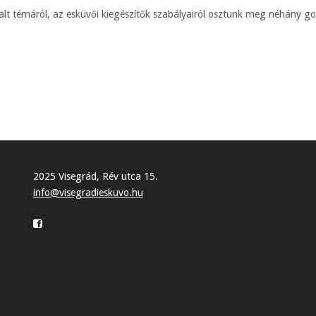
lt témáról, az esküvői kiegészítők szabályairól osztunk meg néhány go
2025 Visegrád, Rév utca 15.
info@visegradieskuvo.hu