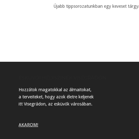
Újabb tippsorozatunkban egy keveset tárgya
ESKÜVŐI HELYSZÍNEK VISEGRÁDON
Hozzátok magatokkal az álmaitokat,
a terveiteket, hogy azok életre keljenek
itt Visegrádon, az esküvők városában.
AKAROM!