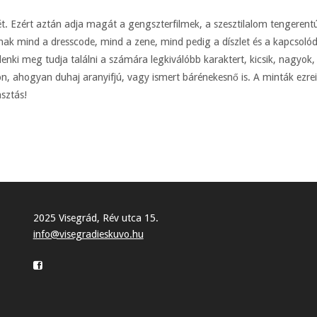
. Ezért aztán adja magát a gengszterfilmek, a szesztilalom tengerentúl
ak mind a dresscode, mind a zene, mind pedig a díszlet és a kapcsolódó
ki meg tudja találni a számára legkiválóbb karaktert, kicsik, nagyok, l
on, ahogyan duhaj aranyifjú, vagy ismert bárénekesnő is. A minták ezre
sztás!
2025 Visegrád, Rév utca 15.
info@visegradieskuvo.hu