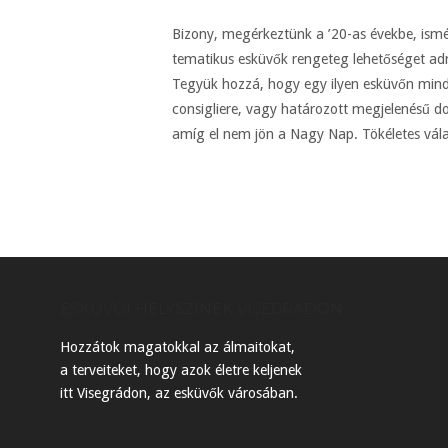
Bizony, megérkeztünk a ’20-as évekbe, ismét
tematikus esküvők rengeteg lehetőséget adn
Tegyük hozzá, hogy egy ilyen esküvőn minden
consigliere, vagy határozott megjelenésű d
amíg el nem jön a Nagy Nap. Tökéletes vála
ESKÜVŐI HELYSZÍNEK VISEGRÁDON
Hozzátok magatokkal az álmaitokat,
a terveiteket, hogy azok életre keljenek
itt Visegrádon, az esküvők városában.