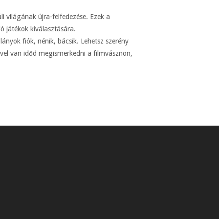
i világának újra-felfedezése. Ezek a
 játékok kiválasztására.
ányok fiók, nénik, bácsik. Lehetsz szerény
ivel van időd megismerkedni a filmvásznon,