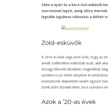
Idén a nyári és a kora őszi esküvők l
szerveznek lagzit, amíg előre mernek 
legtöbb izgalmas változást a kültéri e
Zöld-esküvők
A 2010-es évek vége arról szólt, hogy az e
ennek szellemében indították azok, akik akar
és/vagy lebomló díszekkel, megívókkal, kie
asztalon is (az ehető tányérok és evőeszköz
evőeszközök alapvetően sosem egyszer has
Ennél azért ütősebb lehet, ha a szokásos meg
Azok a ’20-as évek