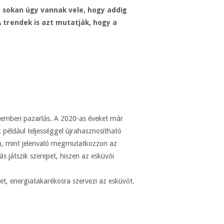
n sokan úgy vannak vele, hogy addig
 trendek is azt mutatják, hogy a
 emberi pazarlás. A 2020-as éveket már
 például teljességgel újrahasznosítható
em, mint jelenvaló megmutatkozzon az
s játszik szerepet, hiszen az esküvői
het, energiatakarékosra szervezi az esküvőt.