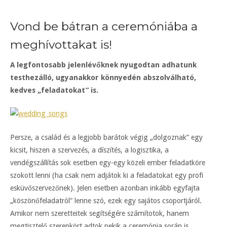
Vond be bátran a ceremóniába a
meghívottakat is!
A legfontosabb jelenlévőknek nyugodtan adhatunk
testhezálló, ugyanakkor könnyedén abszolválható,
kedves „feladatokat” is.
Persze, a család és a legjobb barátok végig „dolgoznak” egy
kicsit, hiszen a szervezés, a díszítés, a logisztika, a
vendégszállítás sok esetben egy-egy közeli ember feladatköre
szokott lenni (ha csak nem adjátok ki a feladatokat egy profi
esküvőszervezőnek). Jelen esetben azonban inkább egyfajta
„köszönőfeladatról” lenne szó, ezek egy sajátos csoportjáról.
Amikor nem szeretteitek segítségére számítotok, hanem
megtisztelő szerepkört adtok nekik a ceremónia során is.