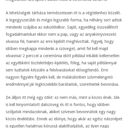
A lehetőségek tárháza természetesen itt is a végtelenhez közelít.
A legegyszerűbb és mégis legszebb forma, ha néhány sort adtok
mindenki szájába az eskütételkor. Saját, egyedileg összeállított
fogadalmaitokat ekkor nem a pap, vagy az anyakönyvvezető
olvassa fel, hanem az erre kijelölt meghívottak. Figyelj, hogy
időben megkapja mindenki a szöveget, amit fel kell majd
olvasnia! 2 perccel a ceremónia előtt például inkább kellemetlen
az egyébként tiszteletteljes kijelölés, főleg, ha saját példánnyal
sem tudtatok készülni a felolvasásokat elősegítendő. Erre
nagyon figyelni figyelni kell, de máskülönben szívmelengető
eredménnyel jár legközelebbi barátaitok, szeretteitek bevonása.
De álljon itt még egy ötlet: ez nem más, mint a közös ének. Ide
is kell kinyomtatott dalszöveg és itt is fontos, hogy időben
szóljatok mindazoknak, akiket szívesen bevonnátok egy nagy
közös éneklésbe. Ennek az előnye, hogy akár az egész násznépet
is egyetlen hatalmas kórussá alakíthatjátok, az ilyen nagy