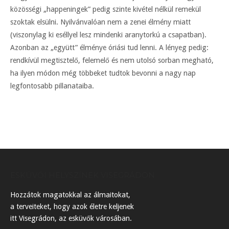
közösségi „happeningek” pedig szinte kivétel nélkül remekül
szoktak elsülni. Nyilvánvalóan nem a zenei élmény miatt
(viszonylag ki eséllyel lesz mindenki aranytorkú a csapatban).
Azonban az „együtt” élménye óriási tud lenni. A lényeg pedig:
rendkívül megtisztelő, felemelő és nem utolsó sorban megható,
ha ilyen módon még többeket tudtok bevonni a nagy nap
legfontosabb pillanataiba.
ESKÜVŐI HELYSZÍNEK VISEGRÁDON
Hozzátok magatokkal az álmaitokat,
a terveiteket, hogy azok életre keljenek
itt Visegrádon, az esküvők városában.