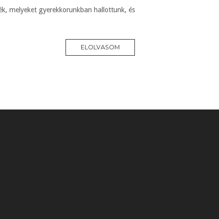
k, melyeket gyerekkorunkban hallottunk, és
ELOLVASOM