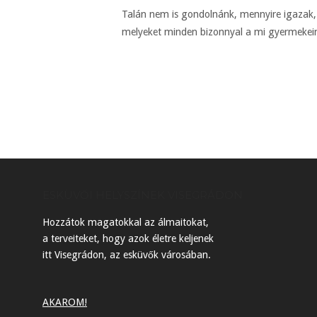
Talán nem is gondolnánk, mennyire igazak,
melyeket minden bizonnyal a mi gyermekein
ESKÜVŐI HELYSZÍNEK VISEGRÁDON
Hozzátok magatokkal az álmaitokat,
a terveiteket, hogy azok életre keljenek
itt Visegrádon, az esküvők városában.
AKAROM!