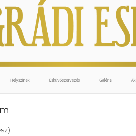
Helyszínek
Esküvőszervezés
Galéria
Ak
em
ész)