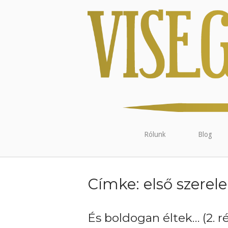
Rólunk
Blog
Címke:
első szerel
És boldogan éltek… (2. r