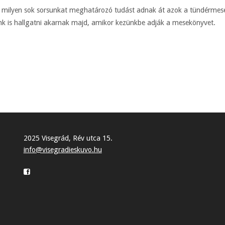
 milyen sok sorsunkat meghatározó tudást adnak át azok a tündérmesé
k is hallgatni akarnak majd, amikor kezünkbe adják a mesekönyvet.
2025 Visegrád, Rév utca 15.
info@visegradieskuvo.hu