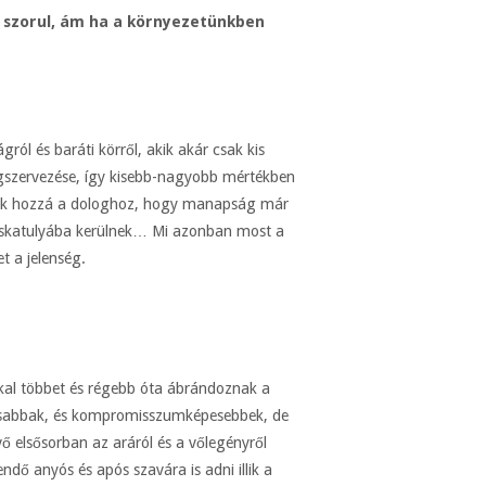
a szorul, ám ha a környezetünkben
ól és baráti körről, akik akár csak kis
megszervezése, így kisebb-nagyobb mértékben
együk hozzá a dologhoz, hogy manapság már
a skatulyába kerülnek… Mi azonban most a
t a jelenség.
kal többet és régebb óta ábrándoznak a
lmasabbak, és kompromisszumképesebbek, de
vő elsősorban az aráról és a vőlegényről
ndő anyós és após szavára is adni illik a