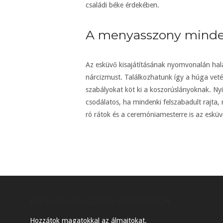
családi béke érdekében.
A menyasszony minden
Az esküvő kisajátításának nyomvonalán hal
nárcizmust. Találkozhatunk így a húga vetél
szabályokat köt ki a koszorúslányoknak. Nyi
csodálatos, ha mindenki felszabadult rajta,
ró rátok és a ceremóniamesterre is az esküv
ESKÜVŐI HELYSZÍNEK VISEGRÁDON
Hozzátok magatokkal az álmaitokat,