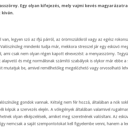
sszörny. Egy olyan kifejezés, mely vajmi kevés magyarázatr
 kíván.
van, legyen szó az ifjú párról, az örömszülőkről vagy az egész rokonságr
n. Valószínűleg mindenki tudja már, mekkora stresszel jár egy esküvő 
éggel, ami csak nem olyan régen kapott elnevezést: a menyasszörny. T
tt alapvető és még normálisnak számító szabályok is olykor már ebbe 
t mutatjuk be, amivel remélhetőleg megelőzhető vagy orvosolható lehe
alószínűleg gondok vannak. Kétség nem fér hozzá, általában a nők sok
béli képük a szervezés elején. A vőlegények általában valamivel ruga
ehetnek olyan elképzeléseik, amiket meg szeretnének valósítani. Az eskü
s, így nemcsak a saját szempontotokat kell figyelembe venni, hanem a lee