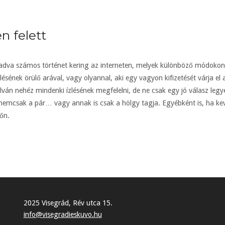
 felett
adva számos történet kering az interneten, melyek különböző módokon 
ésének örülő arával, vagy olyannal, aki egy vagyon kifizetését várja el
lván nehéz mindenki ízlésének megfelelni, de ne csak egy jó válasz legy
 nemcsak a pár… vagy annak is csak a hölgy tagja. Egyébként is, ha kev
őn.
2025 Visegrád, Rév utca 15.
info@visegradieskuvo.hu