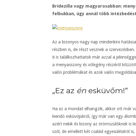
Bridezilla vagy magyarosabban: menya
felbukkan, úgy annál több intézkedést
Az a bizonyos nagy nap mindenkire hatással 
részben is, de részt vesznek a szervezésbe
ti is találkozhattatok már azzal a jelens
a menyasszony és vőlegény részéről kitűzö
valós problémákat és azok valós megoldásai
„Ez az
én
esküvőm!”
Ha ez a mondat elhangzik, akkor ott már v
leendő esküvőjükről, így már van egy álom
azért nekik és bizony az örömszülőknek is l
szól, de emellett két család egyesüléséről i