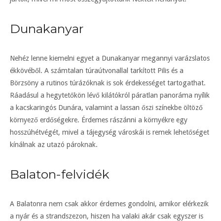
Dunakanyar
Nehéz lenne kiemelni egyet a Dunakanyar megannyi varázslatos
ékkövéből. A számtalan túraútvonallal tarkított Pilis és a
Börzsöny a rutinos túrázóknak is sok érdekességet tartogathat.
Ráadásul a hegytetőkön lévő kilátókról páratlan panoráma nyílik
a kacskaringós Dunára, valamint a lassan őszi színekbe öltöző
környező erdőségekre. Érdemes rászánni a környékre egy
hosszúhétvégét, mivel a tájegység városkái is remek lehetőséget
kínálnak az utazó pároknak.
Balaton-felvidék
A Balatonra nem csak akkor érdemes gondolni, amikor elérkezik
a nyár és a strandszezon, hiszen ha valaki akár csak egyszer is