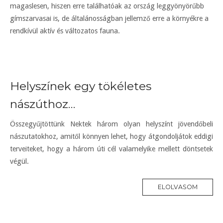
magaslesen, hiszen erre találhatóak az ország leggyönyörűbb
gímszarvasai is, de általánosságban jellemző erre a környékre a
rendkívül aktív és változatos fauna.
Helyszínek egy tökéletes
nászúthoz…
Összegyűjtöttünk Nektek három olyan helyszínt jövendőbeli
nászutatokhoz, amitől könnyen lehet, hogy átgondoljátok eddigi
terveiteket, hogy a három úti cél valamelyike mellett döntsetek
végül.
ELOLVASOM