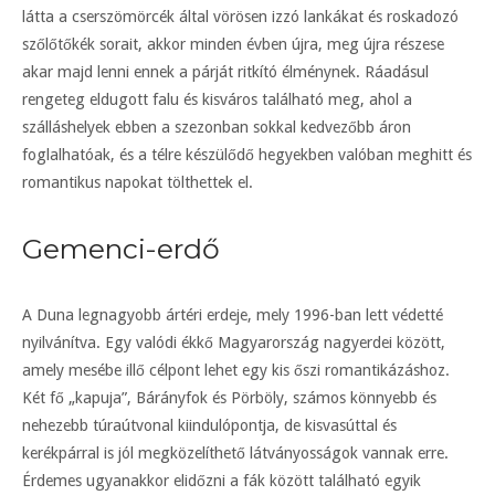
látta a cserszömörcék által vörösen izzó lankákat és roskadozó
szőlőtőkék sorait, akkor minden évben újra, meg újra részese
akar majd lenni ennek a párját ritkító élménynek. Ráadásul
rengeteg eldugott falu és kisváros található meg, ahol a
szálláshelyek ebben a szezonban sokkal kedvezőbb áron
foglalhatóak, és a télre készülődő hegyekben valóban meghitt és
romantikus napokat tölthettek el.
Gemenci-erdő
A Duna legnagyobb ártéri erdeje, mely 1996-ban lett védetté
nyilvánítva. Egy valódi ékkő Magyarország nagyerdei között,
amely mesébe illő célpont lehet egy kis őszi romantikázáshoz.
Két fő „kapuja”, Bárányfok és Pörböly, számos könnyebb és
nehezebb túraútvonal kiindulópontja, de kisvasúttal és
kerékpárral is jól megközelíthető látványosságok vannak erre.
Érdemes ugyanakkor elidőzni a fák között található egyik