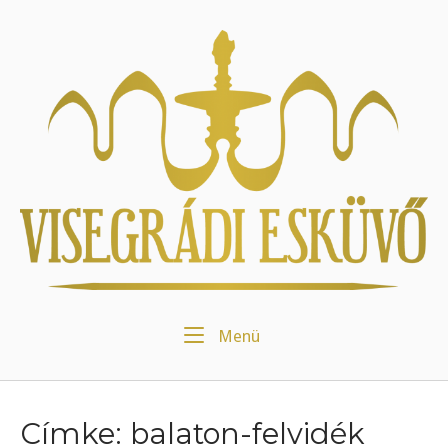
Skip
to
Home
content
Menu
Menü
Címke:
balaton-felvidék