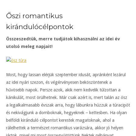
Őszi romantikus
kirándulócélpontok
Összeszedtük, merre tudjátok kihasználni az idei év
utolsó meleg napjait!
Most, hogy lassan elérjük szeptember idusát, apránként lezárul
az idei nyári szezon, és végérvényesen beköszöntenek a
hűvösebb napok. Persze azok, akik nem kedvelik túlzottan a
kánikulát, most örülhetnek. Már csak azért is, mert talán az ősz
a legalkalmasabb évszak arra, hogy lábunkra húzzuk a túracipőt
és nekivágjunk a domboknak, hegyeknek – kettesben. Ha olyan
belföldi kiránduló célpontot kerestek magatoknak, ahol a
rálelhettek a természet romantikus varázsára, akkor jó helyen
jártok, mivel mi most összegyűjtöttünk Nektek néhányat.