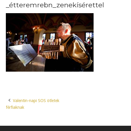
_étteremrebn_zenekísérettel
Valentin-napi SOS ötletek
Post
férfiaknak
navigation