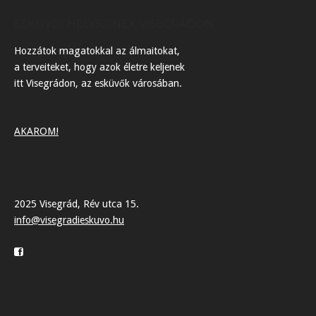
ESKÜVŐI HELYSZÍNEK VISEGRÁDON
Hozzátok magatokkal az álmaitokat,
a terveiteket, hogy azok életre keljenek
itt Visegrádon, az esküvők városában.
AKAROM!
2025 Visegrád, Rév utca 15.
info@visegradieskuvo.hu