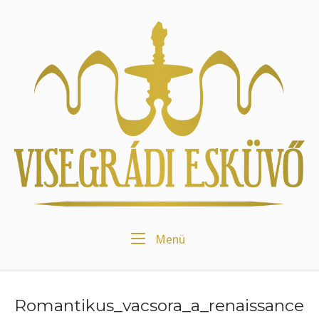
Skip
to
Home
content
Menu
Menü
Romantikus_vacsora_a_renaissance