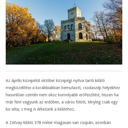
Az április közepétől október közepégi nyitva tartó kilátó
megközelítése a korábbiakban bemutaott, csodaszép helyekhez
hasonlóan szintén nem okoz komolyabb erőfeszítést, hiszen ha
már fent vagyunk az erdőben, a város fölött, tényleg csak egy
kis séta, s meg is érkezünk a kilátóhoz.
A Zsitvay-kilátó 378 méter magasan van csupán, azonban