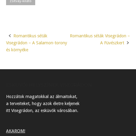
zsitvay-kilátó
Romantikus séták
Romantikus séták Visegrádon –
Post
Visegrádon – A Salamon-torony
A Füvészkert
navigation
és környéke
ESKÜVŐI HELYSZÍNEK VISEGRÁDON
Hozzátok magatokkal az álmaitokat,
a terveiteket, hogy azok életre keljenek
itt Visegrádon, az esküvők városában.
AKAROM!