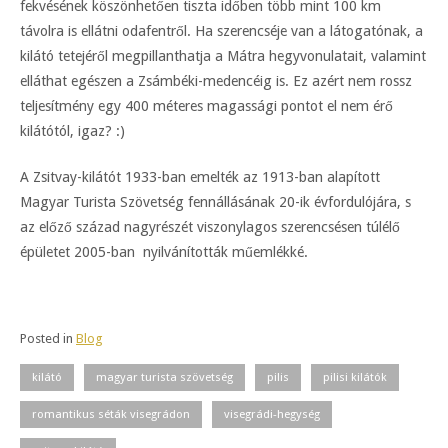
fekvésének köszönhetően tiszta időben több mint 100 km
távolra is ellátni odafentről. Ha szerencséje van a látogatónak, a
kilátó tetejéről megpillanthatja a Mátra hegyvonulatait, valamint
elláthat egészen a Zsámbéki-medencéig is. Ez azért nem rossz
teljesítmény egy 400 méteres magassági pontot el nem érő
kilátótól, igaz? :)
A Zsitvay-kilátót 1933-ban emelték az 1913-ban alapított
Magyar Turista Szövetség fennállásának 20-ik évfordulójára, s
az előző század nagyrészét viszonylagos szerencsésen túlélő
épületet 2005-ban nyilvánították műemlékké.
Posted in
Blog
kilátó
magyar turista szövetség
pilis
pilisi kilátók
romantikus séták visegrádon
visegrádi-hegység