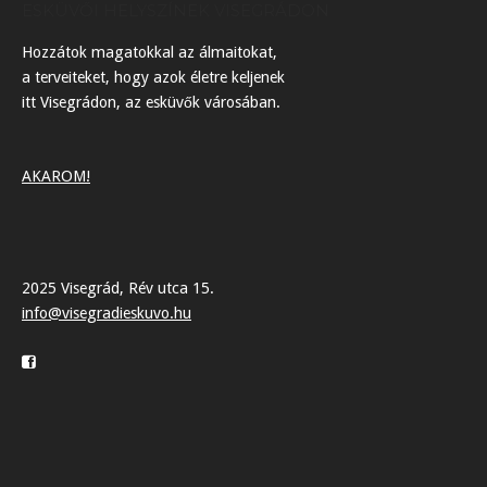
ESKÜVŐI HELYSZÍNEK VISEGRÁDON
Hozzátok magatokkal az álmaitokat,
a terveiteket, hogy azok életre keljenek
itt Visegrádon, az esküvők városában.
AKAROM!
2025 Visegrád, Rév utca 15.
info@visegradieskuvo.hu