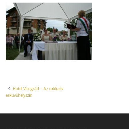
Hotel Visegrád – Az exkluzív
Post
esküvőhelyszín
navigation
ESKÜVŐI HELYSZÍNEK VISEGRÁDON