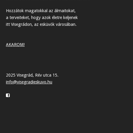
Hozzátok magatokkal az álmaitokat,
a terveiteket, hogy azok életre keljenek
itt Visegrádon, az esküvők városában.
AKAROM!
2025 Visegrád, Rév utca 15.
info@visegradieskuvo.hu