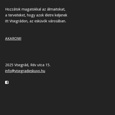
Hozzátok magatokkal az álmaitokat,
a terveiteket, hogy azok életre keljenek
itt Visegrádon, az esküvők városában.
AKAROM!
2025 Visegrád, Rév utca 15.
info@visegradieskuvo.hu