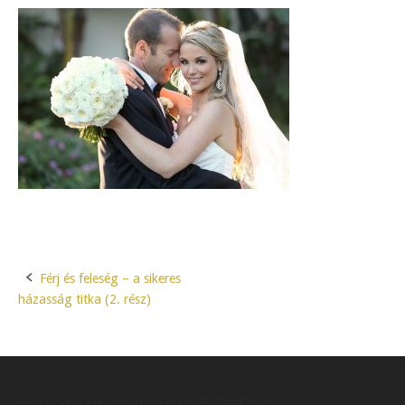
Férj és feleség – a sikeres
Post
házasság titka (2. rész)
navigation
ESKÜVŐI HELYSZÍNEK VISEGRÁDON