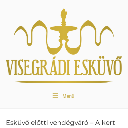
Skip
to
Home
content
Menu
Menü
Esküvő előtti vendégváró – A kert