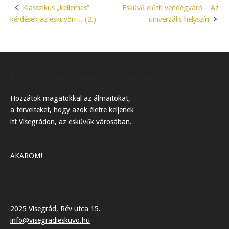
Klasszikus „kellemes”
Esküvő előtti vendégváró – Az
Post
kérdések az esküvőn… (2.)
univerzális helyszín
navigation
ESKÜVŐI HELYSZÍNEK VISEGRÁDON
Hozzátok magatokkal az álmaitokat,
a terveiteket, hogy azok életre keljenek
itt Visegrádon, az esküvők városában.
AKAROM!
2025 Visegrád, Rév utca 15.
info@visegradieskuvo.hu