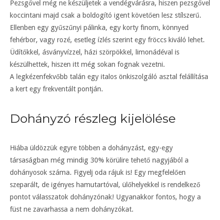
Pezsgővel még ne készüljetek a vendégvárásra, hiszen pezsgővel
koccintani majd csak a boldogító igent követően lesz stílszerű.
Ellenben egy gyűszűnyi pálinka, egy korty finom, könnyed
fehérbor, vagy rozé, esetleg ízlés szerint egy fröccs kiváló lehet.
Üdítőkkel, ásványvízzel, házi szörpökkel, limonádéval is
készülhettek, hiszen itt még sokan fognak vezetni.
A legkézenfekvőbb talán egy italos önkiszolgáló asztal felállítása
a kert egy frekventált pontján.
Dohányzó részleg kijelölése
Hiába üldözzük egyre többen a dohányzást, egy-egy
társaságban még mindig 30% körülire tehető nagyjából a
dohányosok száma. Figyelj oda rájuk is! Egy megfelelően
szeparált, de igényes hamutartóval, ülőhelyekkel is rendelkező
pontot válasszatok dohányzónak! Ugyanakkor fontos, hogy a
füst ne zavarhassa a nem dohányzókat.