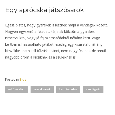
Egy aprócska játszósarok
Egész biztos, hogy gyerekek is lesznek majd a vendégek között.
Nagyon egyszerű a feladat: kérjetek kölcsön a gyerekes
ismerősüktől, vagy jó fej szomszédoktól néhány kerti, vagy
kertben is hazsnálható játékot, esetleg egy kisasztalt néhány
kisszékkel. nem kell túlzásba vinni, nem nagy feladat, de annál
nagyobb öröm a kicsiknek és a szüleiknek is.
Posted in
Blog
esküvő előtt
gyereksarok
kerti fogadás
vendégség