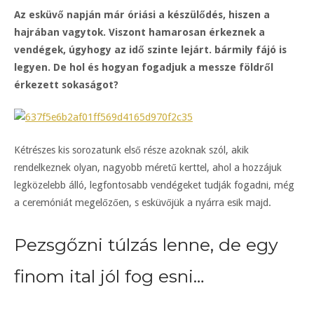
Az esküvő napján már óriási a készülődés, hiszen a
hajrában vagytok. Viszont hamarosan érkeznek a
vendégek, úgyhogy az idő szinte lejárt. bármily fájó is
legyen. De hol és hogyan fogadjuk a messze földről
érkezett sokaságot?
Kétrészes kis sorozatunk első része azoknak szól, akik
rendelkeznek olyan, nagyobb méretű kerttel, ahol a hozzájuk
legközelebb álló, legfontosabb vendégeket tudják fogadni, még
a ceremóniát megelőzően, s esküvőjük a nyárra esik majd.
Pezsgőzni túlzás lenne, de egy
finom ital jól fog esni…