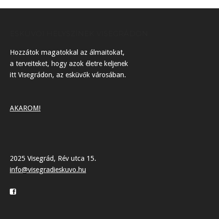
ESKÜVŐI HELYSZÍNEK VISEGRÁDON
Hozzátok magatokkal az álmaitokat,
a terveiteket, hogy azok életre keljenek
itt Visegrádon, az esküvők városában.
AKAROM!
2025 Visegrád, Rév utca 15.
info@visegradieskuvo.hu