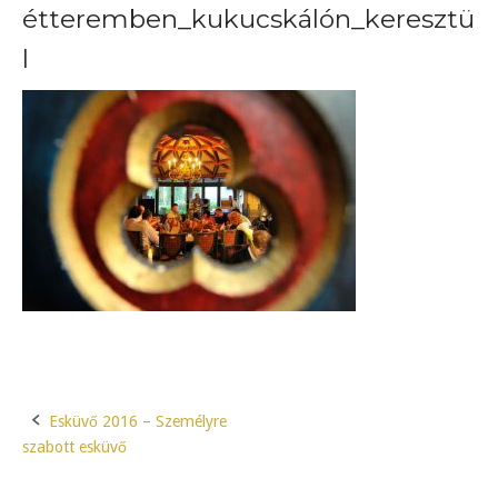
étteremben_kukucskálón_keresztü
l
Esküvő 2016 – Személyre
Post
szabott esküvő
navigation