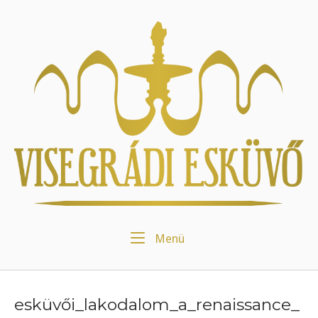
Skip
to
Home
content
Menu
Menü
esküvői_lakodalom_a_renaissance_