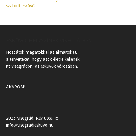
Post
szabott esküvő
navigation
ESKÜVŐI HELYSZÍNEK VISEGRÁDON
Hozzátok magatokkal az álmaitokat,
a terveiteket, hogy azok életre keljenek
itt Visegrádon, az esküvők városában.
AKAROM!
2025 Visegrád, Rév utca 15.
info@visegradieskuvo.hu