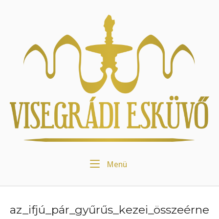
Skip
to
Home
content
Menu
Menü
az_ifjú_pár_gyűrűs_kezei_összeérne