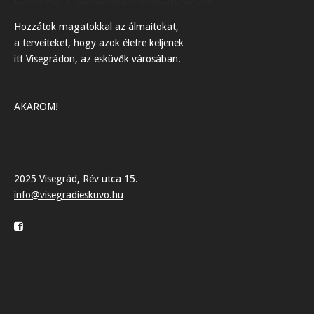
Hozzátok magatokkal az álmaitokat,
a terveiteket, hogy azok életre keljenek
itt Visegrádon, az esküvők városában.
AKAROM!
2025 Visegrád, Rév utca 15.
info@visegradieskuvo.hu