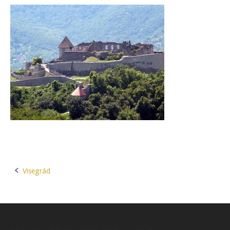
Visegrád
Post
navigation
ESKÜVŐI HELYSZÍNEK VISEGRÁDON