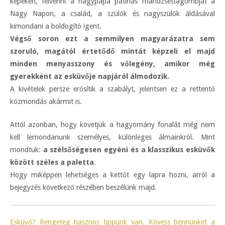
képeken, felvenni a nagypapa patinás mandzsettagombját a
Nagy Napon, a család, a szülők és nagyszülők áldásával
kimondani a boldogító igent.
Végső soron ezt a semmilyen magyarázatra sem
szoruló, magától értetődő mintát képzeli el majd
minden menyasszony és vőlegény, amikor még
gyerekként az esküvője napjáról álmodozik.
A kivételek persze erősítik a szabályt, jelentsen ez a rettentő
közmondás akármit is.
Attól azonban, hogy követjük a hagyomány fonalát még nem
kell lemondanunk személyes, különleges álmainkról. Mint
mondtuk:
a szélsőségesen egyéni és a klasszikus esküvők
között széles a paletta
.
Hogy miképpen lehetséges a kettőt egy lapra hozni, arról a
bejegyzés következő részében beszélünk majd.
Esküvő? Rengeteg hasznos tippünk van. Kövess bennünket a