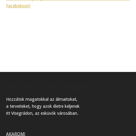
Facebokoon!
ESKÜVŐI HELYSZÍNEK VISEGRÁDON
Hozzátok magatokkal az álmaitokat,
a terveiteket, hogy azok életre keljenek
itt Visegrádon, az esküvők városában.
AKAROM!