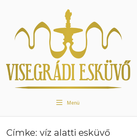
Skip
to
Home
content
Menu
Menü
Címke:
víz alatti esküvő