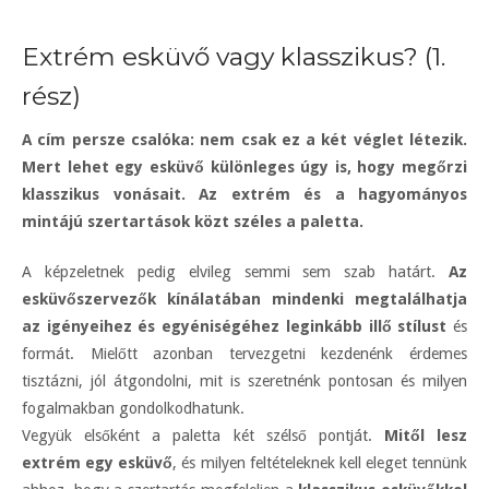
Extrém esküvő vagy klasszikus? (1.
rész)
A cím persze csalóka: nem csak ez a két véglet létezik.
Mert lehet egy esküvő különleges úgy is, hogy megőrzi
klasszikus vonásait. Az extrém és a hagyományos
mintájú szertartások közt széles a paletta.
A képzeletnek pedig elvileg semmi sem szab határt.
Az
esküvőszervezők kínálatában mindenki megtalálhatja
az igényeihez és egyéniségéhez leginkább illő stílust
és
formát. Mielőtt azonban tervezgetni kezdenénk érdemes
tisztázni, jól átgondolni, mit is szeretnénk pontosan és milyen
fogalmakban gondolkodhatunk.
Vegyük elsőként a paletta két szélső pontját.
Mitől lesz
extrém egy esküvő
, és milyen feltételeknek kell eleget tennünk