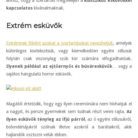
ahhoz, hogy a szertartás megfeleljen a
klasszikus esküvőkkel
kapcsolatos
kívánalmaknak.
Extrém esküvők
Extrémnek főként azokat a szertartásokat nevezhetjük
, amelyek
különleges kivitelezésük, vagy kiemelkedően egyéni stílusuk
folytán csak viszonylag szűk kör számára elfogadhatóak.
Ilyenek például az ejtőernyős és búváresküvők
… vagy a
sajátos hangulatú horror esküvők.
Magától értetődik, hogy egy ilyen ceremóniára nem hívhatjuk el
a nagyit, és persze gyermekek sem tudnak részt venni rajta.
Az
ilyen esküvők tényleg az ifjú párról
, az ő egyéni stílusukról,
bolondériájukról szólnak illetve azokról a barátaikról, akik
hajlandók osztozni velük ebben.