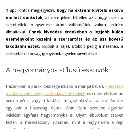
Tipp:
Fontos megjegyezni,
hogy ha extrém kivitelű esküvő
mellett döntötök
, az nem jelenti feltétlen azt, hogy csakis a
szeretteitek megsértése árán válthatjátok valóra extrém
álmaitokat.
Ennek kivédése érdekében a legjobb külön
eseményként kezelni a szertartást és az azt követő
lakodalmi estet.
Előbbit a saját, utóbbit pedig a násznép, a
szélesebb rokonság igényeinek figyelembevételével.
A hagyományos stílusú esküvők
Hazánkban a párok többsége inkább a már jól bevált,
klasszikus
minták mentén végig vitt esküvőket kedveli
, és ennek elsősorban
nem a pénz, vagy a fantázia megzabolázása az oka. Amikor
egy pár a házasság útjára kíván lépni, szeretne egyúttal
belelépni egyfajta hagyományba is. Olyan elbűvölően szépen
festeni a menyasszonyi ruhában, mint a nagymama a régi