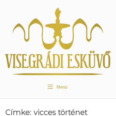
Skip
to
Home
content
Menu
Menü
Címke:
vicces történet