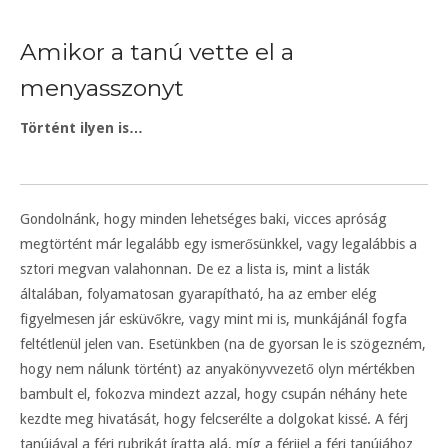
Amikor a tanú vette el a
menyasszonyt
Történt ilyen is…
Gondolnánk, hogy minden lehetséges baki, vicces apróság
megtörtént már legalább egy ismerősünkkel, vagy legalábbis a
sztori megvan valahonnan. De ez a lista is, mint a listák
általában, folyamatosan gyarapítható, ha az ember elég
figyelmesen jár esküvőkre, vagy mint mi is, munkájánál fogfa
feltétlenül jelen van. Esetünkben (na de gyorsan le is szögezném,
hogy nem nálunk történt) az anyakönyvvezető olyn mértékben
bambult el, fokozva mindezt azzal, hogy csupán néhány hete
kezdte meg hivatását, hogy felcserélte a dolgokat kissé. A férj
tanújával a férj rubrikát íratta alá, míg a férjjel a férj tanújához