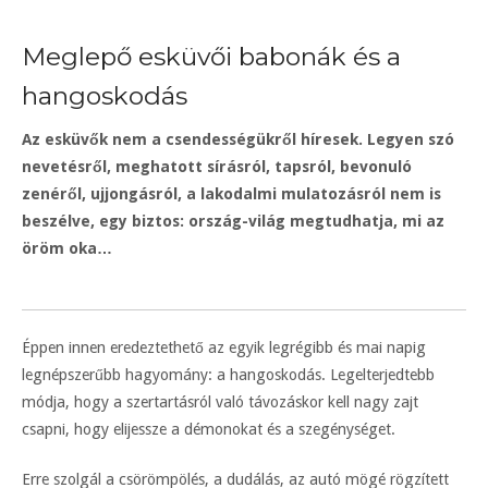
Meglepő esküvői babonák és a
hangoskodás
Az esküvők nem a csendességükről híresek. Legyen szó
nevetésről, meghatott sírásról, tapsról, bevonuló
zenéről, ujjongásról, a lakodalmi mulatozásról nem is
beszélve, egy biztos: ország-világ megtudhatja, mi az
öröm oka…
Éppen innen eredeztethető az egyik legrégibb és mai napig
legnépszerűbb hagyomány: a hangoskodás. Legelterjedtebb
módja, hogy a szertartásról való távozáskor kell nagy zajt
csapni, hogy elijessze a démonokat és a szegénységet.
Erre szolgál a csörömpölés, a dudálás, az autó mögé rögzített