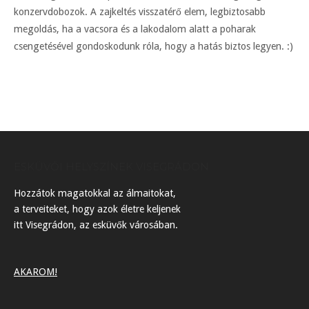
konzervdobozok. A zajkeltés visszatérő elem, legbiztosabb
megoldás, ha a vacsora és a lakodalom alatt a poharak
csengetésével gondoskodunk róla, hogy a hatás biztos legyen. :)
ESKÜVŐI HELYSZÍNEK VISEGRÁDON
Hozzátok magatokkal az álmaitokat,
a terveiteket, hogy azok életre keljenek
itt Visegrádon, az esküvők városában.
AKAROM!