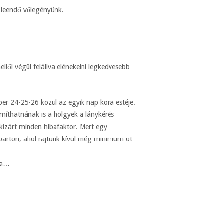
r leendő vőlegényünk.
llől végül felállva elénekelni legkedvesebb
er 24-25-26 közül az egyik nap kora estéje.
ámíthatnának is a hölgyek a lánykérés
 kizárt minden hibafaktor. Mert egy
rparton, ahol rajtunk kívül még minimum öt
oda…