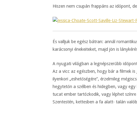
Hiszen nem csupán frappáns az időpont, de 
És valljuk be egész bátran: annál romantikus
karácsonyi énekeiteket, majd jön is lányké
A nyugati világban a legnépszerűbb időpont
Az a vicc az egészben, hogy bár a filmek is
ilyenkori „eshetőségére”, érzelmileg mégisc
hegytetőn a szélben és hidegben, vagy egy 
tucat ember tartózkodik, vagy léphet szín
Szentestén, kettesben a fa alatt- talán való