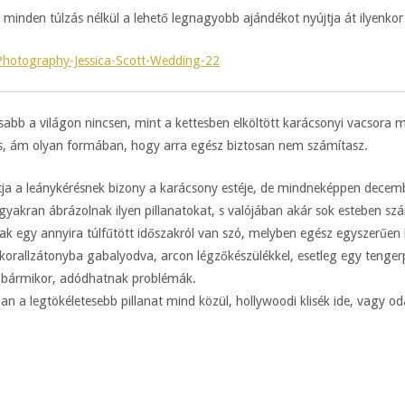
minden túlzás nélkül a lehető legnagyobb ajándékot nyújtja át ilyenko
abb a világon nincsen, mint a kettesben elköltött karácsonyi vacsora me
rés, ám olyan formában, hogy arra egész biztosan nem számítasz.
ja a leánykérésnek bizony a karácsony estéje, de mindneképpen decemb
 gyakran ábrázolnak ilyen pillanatokat, s valójában akár sok esteben sz
sak egy annyira túlfűtött időszakról van szó, melyben egész egyszerűen
korallzátonyba gabalyodva, arcon légzőkészülékkel, esetleg egy tenge
re bármikor, adódhatnak problémák.
ban a legtökéletesebb pillanat mind közül, hollywoodi klisék ide, vagy 