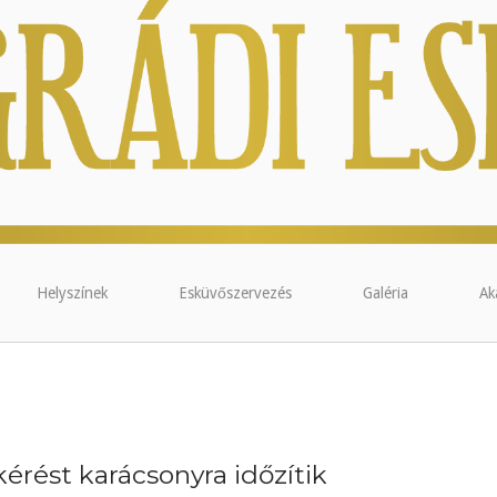
Helyszínek
Esküvőszervezés
Galéria
Ak
érést karácsonyra időzítik