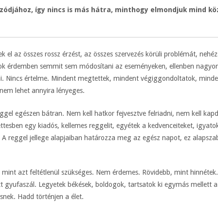
izódjához, így nincs is más hátra, minthogy elmondjuk mind k
 el az összes rossz érzést, az összes szervezés körüli problémát, nehéz
k érdemben semmit sem módosítani az eseményeken, ellenben nagyon r
ni. Nincs értelme. Mindent megtettek, mindent végiggondoltatok, mind
nem lehet annyira lényeges.
eggel egészen bátran. Nem kell hatkor fejvesztve felriadni, nem kell ka
 kettesben egy kiadós, kellemes reggelit, egyétek a kedvenceiteket, igya
A reggel jellege alapjaiban határozza meg az egész napot, ez alapszab
, mint azt feltétlenül szükséges. Nem érdemes. Rövidebb, mint hinnéte
tett gyufaszál. Legyetek békések, boldogok, tartsatok ki egymás mellett 
snek. Hadd történjen a élet.