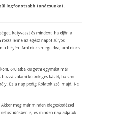
özül legfonotsabb tanácsunkat.
séget, katyvaszt és mindent, ha eljön a
ossz lenne az egész napot súlyos
en a helyén. Ami nincs megoldva, ami nincs
pdkoni, őrületbe kergetni egymást már
tok hozzá valami különleges kávét, ha van
ály. Ez a nap pedig Rólatok szól majd. Ne
k. Akkor meg már minden idegeskedéssel
a nehéz időkben is, és minden nap adjatok