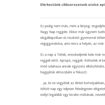
Elérkeztünk cikksorozatunk utolsó ep
Ez pedig nem más, mint a lényeg: engedjétek
Nagy Nap reggele. Ekkor már úgysem tudto
idegállapotban és reszkető gyomorral tölte
végiggondolva, ami nincs a helyén, az már 
Ez a nap a Tiétek, ereszkedjetek bele már r
reggeli előtt. Apropó, reggeli. Költsetek el
mód odahaza annak egyszerű elkészítésére. 
hagyjátok elmozdulni a fókuszt.
…ja, és ne vegyétek az életet komolyabban
töltött nap egy teljesen feleslegesen elége
esélyt legalább egy kicsike mókának, neveté